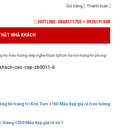
Giỏ hàng
Thanh toán
HOTLINE: 0868111755 + 0976191848
THẬT NHÀ KHÁCH
g-ho-treo-tuong-dep-nghe-thuat-tphcm-ha-noi-trang-tri-phong-
-khach-cao-cap-zb0011-6
ồng hồ trang trí Kon Tum +160 Mẫu đẹp giả rẻ treo tường
ắc Giang +250 Mẫu đẹp giá rẻ số 1