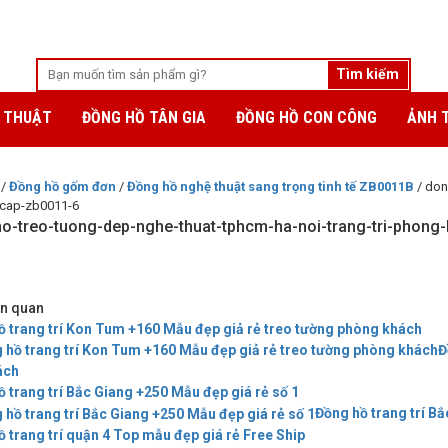
 THUẬT
ĐỒNG HỒ TÂN GIA
ĐỒNG HỒ CON CÔNG
ẢNH 
/
Đồng hồ gốm đơn
/
Đồng hồ nghệ thuật sang trọng tinh tế ZB0011B
/ don
cap-zb0011-6
o-treo-tuong-dep-nghe-thuat-tphcm-ha-noi-trang-tri-phong
iên quan
ồ trang trí Kon Tum +160 Mẫu đẹp giả rẻ treo tường phòng khách
Đ
ách
 trang trí Bắc Giang +250 Mẫu đẹp giá rẻ số 1
Đồng hồ trang trí B
 trang trí quận 4 Top mẫu đẹp giá rẻ Free Ship