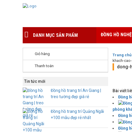
ĐỒNG HỒ NGHỆ
DANH MỤC SẢN PHẨM
Giỏ hàng
Trang chủ
khach-cao-
Thanh toán
dong-h
Tin tức mới
Đồng hồ trang trí An Giang |
Bài viết l
treo tường đẹp giá rẻ
Đồng h
phòng kh
Đồng hồ trang trí Quảng Ngãi
Đồng hồ
+100 mẫu đẹp rẻ nhất
Đồng hồ