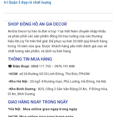
trí Quận 3 đẹp rẻ chất lượng
SHOP ĐỒNG HỒ AN GIA DECOR
AnGia Decor tự hào là đơn vị top 1 tại Việt Nam chuyên nhập khẩu
và phân phối các sản phẩm đồng hồ treo tường của các thương
hiệu lớn,Uy Tín trên thế giới. Đã phục vụ hơn 20.000 quý khách hàng
trong 10 năm vừa qua. Được khách hàng yêu mến đánh giá cao về
chất lượng sản phẩm, và dịch vụ bán hàng.
THÔNG TIN MUA HÀNG
☎ Điện thoại:
0868.111.755 – 0976.191.848
-HCM:
số 26 Đường Số 35 Linh Đông, Thủ Đức,TPHCM
-Kho Hà Nội :
20 ngõ 4 thương mạo, Phú Lương, Hà Đông, Hà Nội
-Kho Bình Dương :
B25, Cổng 2 Sân Vận Động Dĩ An, P Đông Hòa,
Dĩ An, Bình Dương
GIAO HÀNG NGAY TRONG NGÀY
*Hà Nội : Mua online giao ngay trong ngày
*HCM: Mua online giao ngay trong ngày