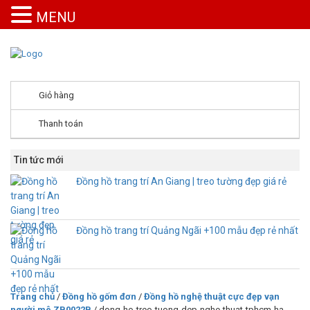
MENU
Giỏ hàng
Thanh toán
Tin tức mới
Đồng hồ trang trí An Giang | treo tường đẹp giá rẻ
Đồng hồ trang trí Quảng Ngãi +100 mẫu đẹp rẻ nhất
Trang chủ
/
Đồng hồ gốm đơn
/
Đồng hồ nghệ thuật cực đẹp vạn
người mê ZB0022B
/ dong-ho-treo-tuong-dep-nghe-thuat-tphcm-ha-