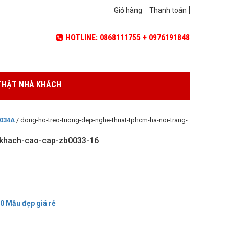
Giỏ hàng
Thanh toán
HOTLINE: 0868111755 + 0976191848
THẬT NHÀ KHÁCH
0034A
/ dong-ho-treo-tuong-dep-nghe-thuat-tphcm-ha-noi-trang-
-khach-cao-cap-zb0033-16
00 Mẫu đẹp giá rẻ