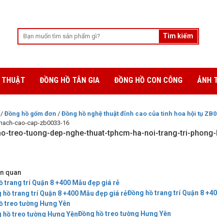
 THUẬT
ĐỒNG HỒ TÂN GIA
ĐỒNG HỒ CON CÔNG
ẢNH 
/
Đồng hồ gốm đơn
/
Đồng hồ nghệ thuật đỉnh cao của tinh hoa hội tụ ZB
khach-cao-cap-zb0033-16
o-treo-tuong-dep-nghe-thuat-tphcm-ha-noi-trang-tri-phong
iên quan
 trang trí Quận 8 +400 Mẫu đẹp giá rẻ
Đồng hồ trang trí Quận 8 +4
ồ treo tường Hưng Yên
Đồng hồ treo tường Hưng Yên