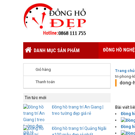
ĐỒNG HỒ NGHỆ
DANH MỤC SẢN PHẨM
Giỏ hàng
Trang chủ
tri-phong-
Thanh toán
dong-h
Tin tức mới
Đồng hồ trang trí An Giang |
Bài viết l
treo tường đẹp giá rẻ
Đồng hồ
Đồng h
Đồng hồ trang trí Quảng Ngãi
+100 mẫu đẹp rẻ nhất