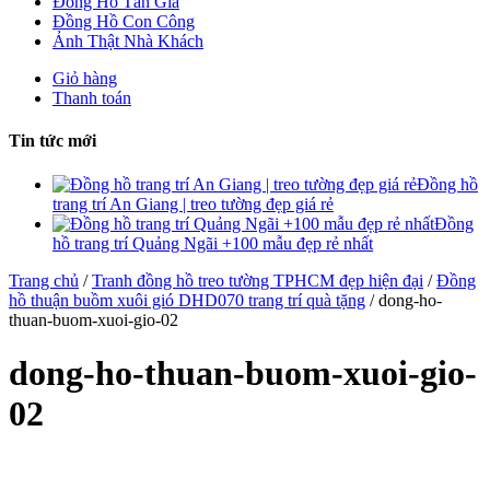
Đồng Hồ Tân Gia
Đồng Hồ Con Công
Ảnh Thật Nhà Khách
Giỏ hàng
Thanh toán
Tin tức mới
Đồng hồ
trang trí An Giang | treo tường đẹp giá rẻ
Đồng
hồ trang trí Quảng Ngãi +100 mẫu đẹp rẻ nhất
Trang chủ
/
Tranh đồng hồ treo tường TPHCM đẹp hiện đại
/
Đồng
hồ thuận buồm xuôi gió DHD070 trang trí quà tặng
/ dong-ho-
thuan-buom-xuoi-gio-02
dong-ho-thuan-buom-xuoi-gio-
02