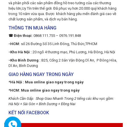
và phân phối các sản phẩm đồng hồ treo tường của các thương
hiệu lớn,Uy Tín trên thế giới. Đã phục vụ hơn 20.000 quý khách hàng
trong 10 năm vừa qua. Được khách hàng yêu mến đánh giá cao về
chất lượng sản phẩm, và dịch vụ bán hàng.
THÔNG TIN MUA HÀNG
☎ Điện thoại:
0868.111.755 – 0976.191.848
-HCM:
số 26 Đường Số 35 Linh Đông, Thủ Đức,TPHCM
-Kho Hà Nội :
20 ngõ 4 thương mạo, Phú Lương, Hà Đông, Hà Nội
-Kho Bình Dương :
B25, Cổng 2 Sân Vận Động Dĩ An, P Đông Hòa,
Dĩ An, Bình Dương
GIAO HÀNG NGAY TRONG NGÀY
*Hà Nội : Mua online giao ngay trong ngày
*HCM: Mua online giao ngay trong ngày
Khách Cần Gấp: Shop Giao Nhanh Trong 2 tiếng các khu vực gồm:
Hà Nội + Sài Gòn + Bình Dương + Đồng Nai
KẾT NỐI FACEBOOK