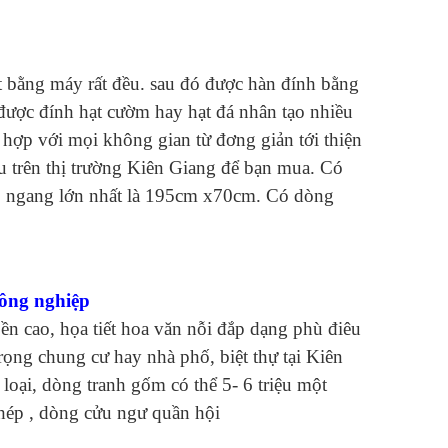
t bằng máy rất đều. sau đó được hàn đính bằng
t được đính hạt cườm hay hạt đá nhân tạo nhiều
 hợp với mọi không gian từ đơng giản tới thiện
ẫu trên thị trường Kiên Giang để bạn mua. Có
hổ ngang lớn nhất là 195cm x70cm. Có dòng
công nghiệp
ền cao, họa tiết hoa văn nỗi đắp dạng phù điêu
trọng chung cư hay nhà phố, biệt thự tại Kiên
loại, dòng tranh gốm có thể 5- 6 triệu một
hép , dòng cửu ngư quần hội