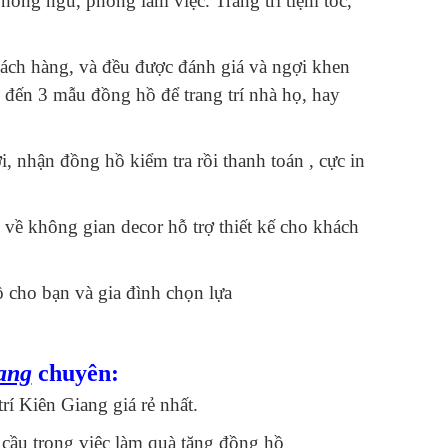
òng ngủ, phòng làm việc. Trang trí tiệm tóc,
hách hàng, và đều được đánh giá và ngợi khen
 đến 3 mẫu đồng hồ để trang trí nhà họ, hay
i, nhận đồng hồ kiểm tra rồi thanh toán , cực in
 về không gian decor hỗ trợ thiết kế cho khách
ồ cho bạn và gia đình chọn lựa
iang
chuyên:
rí Kiên Giang giá rẻ nhất.
cầu trong việc làm quà tặng đồng hồ