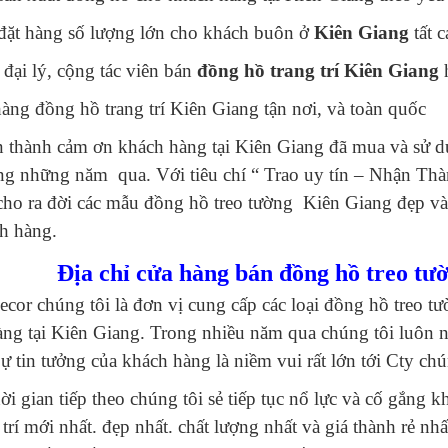
đặt hàng số lượng lớn cho khách buôn ở
Kiên Giang
tất c
đại lý, cộng tác viên bán
đồng hồ trang trí Kiên Giang
àng đồng hồ trang trí Kiên Giang tận nơi, và toàn quốc
 thành cảm ơn khách hàng tại Kiên Giang đã mua và sử d
ng những năm qua. Với tiêu chí “ Trao uy tín – Nhận Thà
 cho ra đời các mẫu đồng hồ treo tường Kiên Giang đẹp và h
h hàng.
Địa chỉ cửa hàng bán đồng hồ treo tườ
cor chúng tôi là đơn vị cung cấp các loại đồng hồ treo t
àng tại Kiên Giang. Trong nhiều năm qua chúng tôi luôn 
ự tin tưởng của khách hàng là niềm vui rất lớn tới Cty chú
ời gian tiếp theo chúng tôi sẻ tiếp tục nổ lực và cố gắ
 trí mới nhất. đẹp nhất. chất lượng nhất và giá thành rẻ nh