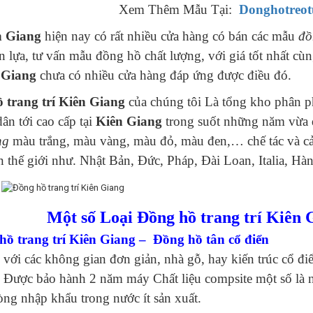
Xem Thêm Mẫu Tại:
Donghotreo
n Giang
hiện nay có rất nhiều cửa hàng có bán các mẫu
đồ
n lựa, tư vấn mẫu đồng hồ chất lượng, với giá tốt nhất cùng
 Giang
chưa có nhiều cửa hàng đáp ứng được điều đó.
 trang trí Kiên Giang
của chúng tôi Là tổng kho phân p
dân tới cao cấp tại
Kiên Giang
trong suốt những năm vừa 
ng
màu trắng, màu vàng, màu đỏ, màu đen,… chế tác và cả
ên thế giới như. Nhật Bản, Đức, Pháp, Đài Loan, Italia,
Một số Loại Đồng hồ trang trí Kiên 
hồ trang trí Kiên Giang – Đồng hồ tân cổ điển
với các không gian đơn giản, nhà gỗ, hay kiến trúc cổ đi
. Được bảo hành 2 năm máy Chất liệu compsite một số là 
òng nhập khẩu trong nước ít sản xuất.