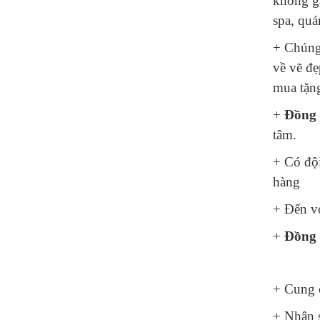
không gâ
spa, quá
+ Chúng 
về vẽ đẹ
mua tặng
+
Đồng 
tâm.
+ Có đội
hàng
+ Đến vớ
+
Đồng 
+ Cung c
+ Nhận s