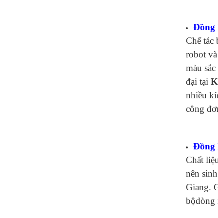
Đồng 
Chế tác 
robot và
màu sắc 
đại tại
K
nhiều kí
công đơ
Đồng 
Chất liệ
nên sinh
Giang. G
bộdòng 