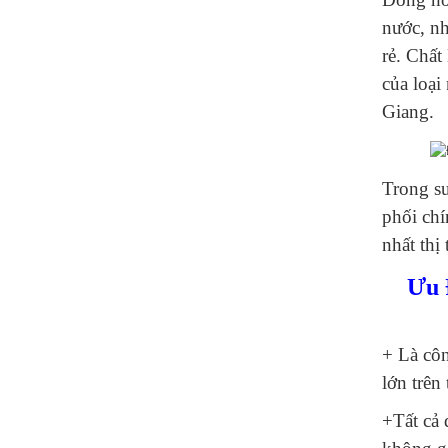
nước, nh
rẻ. Chất
của loại
Giang.
Trong s
phối chí
nhất thị
Ưu 
+ Là côn
lớn trên
+Tất cả 