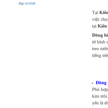
Tại
Kiê
việc chọ
tại
Kiên
Đồng hồ
từ bình 
treo tườ
tiếng tr
Đồng 
Phù hợp 
kim trôi
yếu là d