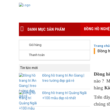
ĐỒNG HỒ NGHỆ
DANH MỤC SẢN PHẨM
Giỏ hàng
Trang chủ
Đồng h
Thanh toán
Tin tức mới
Đồng hồ
Đồng hồ trang trí An Giang |
nào ? Mẫ
treo tường đẹp giá rẻ
hàng
Ki
Đồng hồ trang trí Quảng Ngãi
Trên đây
+100 mẫu đẹp rẻ nhất
chúng tô