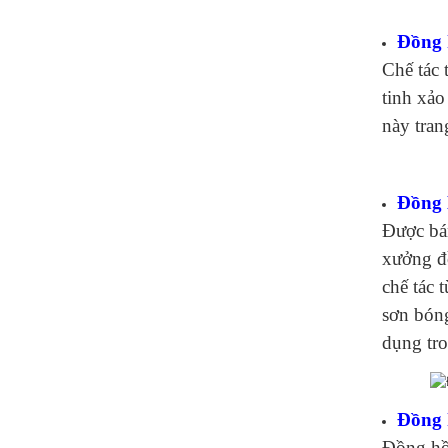
Đồng 
Chế tác 
tinh xảo
này tran
Đồng 
Được bán
xưởng đồ
chế tác 
sơn bóng
dụng tr
Đồng 
Đồng hồ 