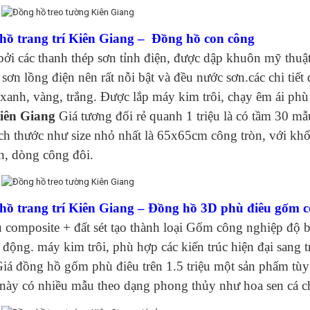
hồ trang trí Kiên Giang – Đồng hồ con công
bởi các thanh thép sơn tỉnh điện, được dập khuôn mỹ thuậ
 sơn lồng điện nên rất nỗi bật và đều nước sơn.các chi tiế
xanh, vàng, trắng. Được lắp máy kim trôi, chạy êm ái phù
iên Giang
Giá tương đối rẻ quanh 1 triệu là có tầm 30 m
ch thước như size nhỏ nhất là 65x65cm công tròn, với k
n, dòng công đôi.
hồ trang trí Kiên Giang – Đồng hồ 3D phù điêu gốm 
u composite + đất sét tạo thành loại Gốm công nghiệp độ b
 động. máy kim trôi, phù hợp các kiến trúc hiện đại sang 
iá đồng hồ gốm phù điêu trên 1.5 triệu một sản phẩm tùy 
này có nhiều mẫu theo dạng phong thủy như hoa sen cá c