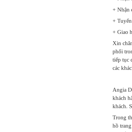
+ Nhận 
+ Tuyển 
+ Giao h
Xin chân
phối tro
tiếp tục
các khác
Angia De
khách h
khách. S
Trong th
hồ trang