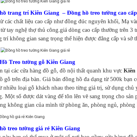
hồ trang trí Kiên Giang – Đồng hồ treo tường cao cấp
từ các chất liệu cao cấp như đồng đúc nguyên khối, Mạ vàn
 từ tay nghệ thợ thủ công.giá dòng cao cấp thường trên 3
g trí không gian sang trọng thể hiện được đẳng cấp và sở t
Hồ Treo tường gỗ Kiên Giang
 tại các cửa hàng đồ gỗ, đồ nội thất quanh khu vực
Kiên
 gỗ trên địa bàn. Giá bán đồng hồ đa dạng từ 500k bạn có
từ nhiều loại gỗ khách nhau theo từng giá trị, sử dụng c
. Một số được dát vàng để tôn lên vẽ sang trọng cho sả
ong không gian của mình từ phòng ăn, phòng ngủ, phòng 
hồ treo tường giá rẻ Kiên Giang
này bạn có thể mua ở một số nơi bao gồm: cửa hàng đồ gi