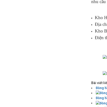
nhu cầu 
Kho H
Địa ch
Kho B
Điện 
Bài viết l
Đồng hồ
Đồng hồ