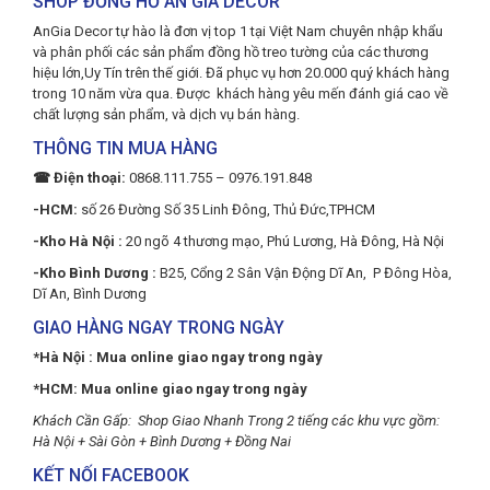
SHOP ĐỒNG HỒ AN GIA DECOR
AnGia Decor tự hào là đơn vị top 1 tại Việt Nam chuyên nhập khẩu
và phân phối các sản phẩm đồng hồ treo tường của các thương
hiệu lớn,Uy Tín trên thế giới. Đã phục vụ hơn 20.000 quý khách hàng
trong 10 năm vừa qua. Được khách hàng yêu mến đánh giá cao về
chất lượng sản phẩm, và dịch vụ bán hàng.
THÔNG TIN MUA HÀNG
☎ Điện thoại:
0868.111.755 – 0976.191.848
-HCM:
số 26 Đường Số 35 Linh Đông, Thủ Đức,TPHCM
-Kho Hà Nội :
20 ngõ 4 thương mạo, Phú Lương, Hà Đông, Hà Nội
-Kho Bình Dương :
B25, Cổng 2 Sân Vận Động Dĩ An, P Đông Hòa,
Dĩ An, Bình Dương
GIAO HÀNG NGAY TRONG NGÀY
*Hà Nội : Mua online giao ngay trong ngày
*HCM: Mua online giao ngay trong ngày
Khách Cần Gấp: Shop Giao Nhanh Trong 2 tiếng các khu vực gồm:
Hà Nội + Sài Gòn + Bình Dương + Đồng Nai
KẾT NỐI FACEBOOK