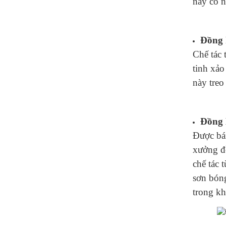
này có 
Đồng 
Chế tác 
tinh xảo
này treo
Đồng 
Được bán
xưởng đồ
chế tác 
sơn bón
trong kh