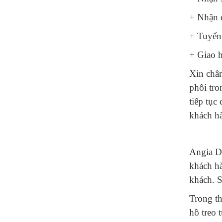
+ Nhận 
+ Tuyển 
+ Giao h
Xin chân
phối tro
tiếp tục
khách h
Angia De
khách h
khách. S
Trong th
hồ treo 