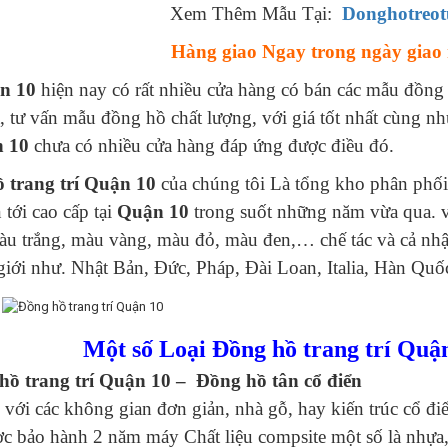
Xem Thêm Mẫu Tại:
Donghotreo
Hàng giao Ngay trong ngày giao 
n 10
hiện nay có rất nhiều cửa hàng có bán các mẫu đồng 
, tư vấn mẫu đồng hồ chất lượng, với giá tốt nhất cùng như 
 10
chưa có nhiều cửa hàng đáp ứng được điều đó.
 trang trí Quận 10
của chúng tôi Là tổng kho phân phối
 tới cao cấp tại
Quận 10
trong suốt những năm vừa qua. v
u trắng, màu vàng, màu đỏ, màu đen,… chế tác và cả nhậ
 giới như. Nhật Bản, Đức, Pháp, Đài Loan, Italia, Hàn 
Một số Loại Đồng hồ trang trí Quậ
hồ trang trí Quận 10 – Đồng hồ tân cổ điển
với các không gian đơn giản, nhà gỗ, hay kiến trúc cổ đ
ợc bảo hành 2 năm máy Chất liệu compsite một số là nhựa