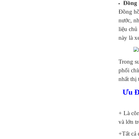
Đồng 
Đồng hồ 
nước, nh
liệu chủ
này là x
Trong s
phối chí
nhất thị
Ưu Đ
+ Là côn
và lớn t
+Tất cả