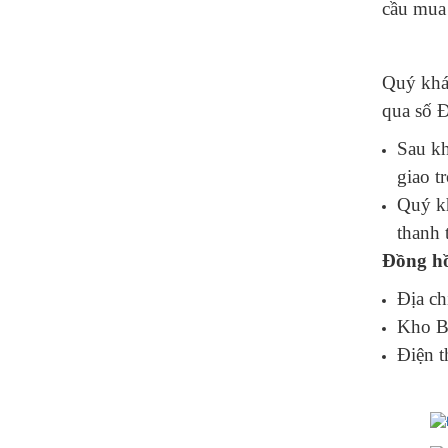
cầu mua 
Quý khá
qua số 
Sau kh
giao t
Quý kh
thanh 
Đồng hồ
Địa ch
Kho B
Điện 