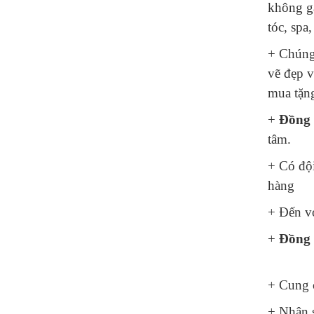
không g
tóc, spa
+ Chúng 
vẽ đẹp v
mua tặng
+
Đồng 
tâm.
+ Có đội
hàng
+ Đến vớ
+
Đồng 
+ Cung c
+ Nhận s