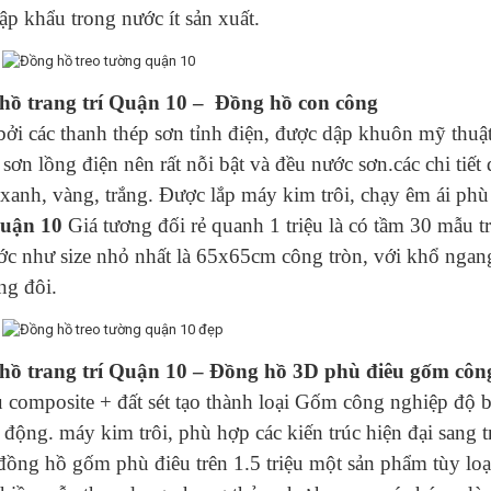
p khẩu trong nước ít sản xuất.
hồ trang trí Quận 10 – Đồng hồ con công
bởi các thanh thép sơn tỉnh điện, được dập khuôn mỹ thuậ
 sơn lồng điện nên rất nỗi bật và đều nước sơn.các chi tiế
xanh, vàng, trắng. Được lắp máy kim trôi, chạy êm ái phù
uận 10
Giá tương đối rẻ quanh 1 triệu là có tầm 30 mẫu 
ước như size nhỏ nhất là 65x65cm công tròn, với khổ nga
ng đôi.
hồ trang trí Quận 10 – Đồng hồ 3D phù điêu gốm côn
u composite + đất sét tạo thành loại Gốm công nghiệp độ b
 động. máy kim trôi, phù hợp các kiến trúc hiện đại sang 
đồng hồ gốm phù điêu trên 1.5 triệu một sản phẩm tùy loạ