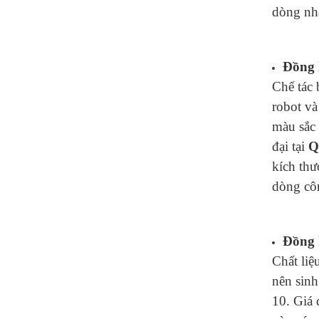
dòng nhậ
Đồng 
Chế tác 
robot và
màu sắc 
đại tại
Q
kích th
dòng cô
Đồng 
Chất liệ
nên sinh
10. Giá 