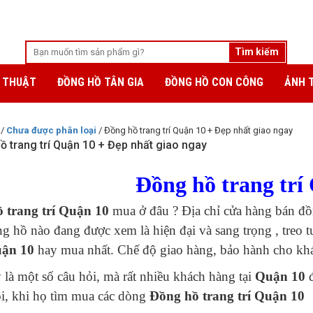
 THUẬT
ĐỒNG HỒ TÂN GIA
ĐỒNG HỒ CON CÔNG
ẢNH 
/
Chưa được phân loại
/ Đồng hồ trang trí Quận 10 + Đẹp nhất giao ngay
ồ trang trí Quận 10 + Đẹp nhất giao ngay
Đồng hồ trang trí
 trang trí Quận 10
mua ở đâu ? Địa chỉ cửa hàng bán đồn
 hồ nào đang được xem là hiện đại và sang trọng , treo
ận 10
hay mua nhất. Chế độ giao hàng, bảo hành cho kh
 là một số câu hỏi, mà rất nhiều khách hàng tại
Quận 10
đ
i, khi họ tìm mua các dòng
Đồng hồ trang trí Quận 10