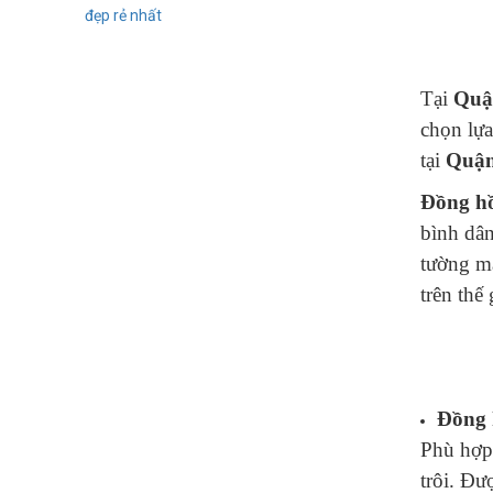
Tại
Quậ
chọn lựa
tại
Quận
Đồng hồ
bình dân
tường mà
trên thế
Đồng 
Phù hợp 
trôi. Đư