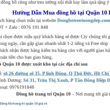
đồng hồ cũng như treo tường nội thất hay làm quà tặng ý
Hướng Dẫn Mua đồng hồ tại Quận 10 F
ch hàng chọn mẫu tại website
Donghotreotuongdep.com
ĐT + Zalo : 0976 191 848
i chọn được mẫu quý khách hàng sẻ được Cty chúng tôi g
rong ngày, cần gấp giao nhanh nhất 1-2 tiếng và Free ship
ách nhận được hàng kiểm tra hàng cùn với người giao hàn
toán tiền cho bạn giao hàng.
 Quận 10 được xuất kho tại các địa chỉ sau
ỉ:
số 26 đường số 35, P linh Đông, Q Thủ Đức. Hồ Ch
ình Dương:
Số 31, Trần Thị Xanh, P Tân Đông Hiệp 
thoại: 0976191848
Đồng hồ trang trí Quận 10
– Nơi mang tới giá t