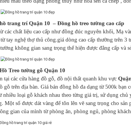
nhiều mẫu theo dạng phong thủy như hoa sen cá chép , dò
hồ trang trí Quận 10 – Đồng hồ treo tường cao cấp
từ các chất liệu cao cấp như đồng đúc nguyên khối, Mạ vàn
 từ tay nghệ thợ thủ công.giá dòng cao cấp thường trên 3
 tường không gian sang trọng thể hiện được đẳng cấp và sở
Hồ Treo tường gỗ Quận 10
 tại các cửa hàng đồ gỗ, đồ nội thất quanh khu vực
Quận
 gỗ trên địa bàn. Giá bán đồng hồ đa dạng từ 500k bạn có
từ nhiều loại gỗ khách nhau theo từng giá trị, sử dụng c
g. Một số được dát vàng để tôn lên vẽ sang trọng cho s
ông gian của mình từ phòng ăn, phòng ngủ, phòng khách 