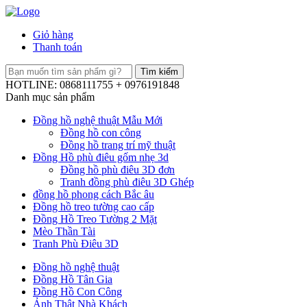
Giỏ hàng
Thanh toán
HOTLINE: 0868111755 + 0976191848
Danh mục sản phẩm
Đồng hồ nghệ thuật Mẫu Mới
Đồng hồ con công
Đồng hồ trang trí mỹ thuật
Đồng Hồ phù điêu gốm nhẹ 3d
Đồng hồ phù điêu 3D đơn
Tranh đồng phù điêu 3D Ghép
đồng hồ phong cách Bắc âu
Đồng hồ treo tường cao cấp
Đồng Hồ Treo Tường 2 Mặt
Mèo Thần Tài
Tranh Phù Điêu 3D
Đồng hồ nghệ thuật
Đồng Hồ Tân Gia
Đồng Hồ Con Công
Ảnh Thật Nhà Khách