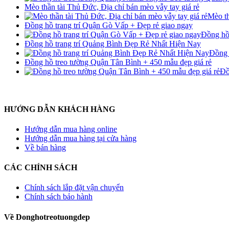
Mèo thần tài Thủ Đức, Địa chỉ bán mèo vẫy tay giá rẻ
Mèo th
Đồng hồ trang trí Quận Gò Vấp + Đẹp rẻ giao ngay
Đồng hồ 
Đồng hồ trang trí Quảng Bình Đẹp Rẻ Nhất Hiện Nay
Đồng 
Đồng hồ treo tường Quận Tân Bình + 450 mẫu đẹp giá rẻ
Đồ
HƯỚNG DẪN KHÁCH HÀNG
Hướng dẫn mua hàng online
Hướng dẫn mua hàng tại cửa hàng
Về bán hàng
CÁC CHÍNH SÁCH
Chính sách lắp đặt vận chuyển
Chính sách bảo hành
Về Donghotreotuongdep