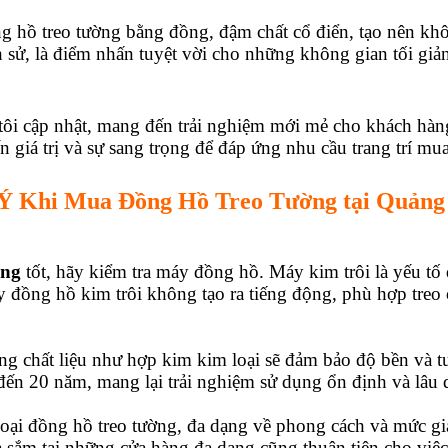
 hồ treo tường bằng đồng, đậm chất cổ điển, tạo nên k
ch sử, là điểm nhấn tuyệt vời cho những không gian tối giản
i cập nhật, mang đến trải nghiệm mới mẻ cho khách hàng
 giá trị và sự sang trọng để đáp ứng nhu cầu trang trí mu
Ý Khi Mua Đồng Hồ Treo Tường tại Quảng
ờng
tốt, hãy kiểm tra máy đồng hồ. Máy kim trôi là yếu tố q
y đồng hồ kim trôi không tạo ra tiếng động, phù hợp tre
òng chất liệu như hợp kim kim loại sẽ đảm bảo độ bền và 
0 đến 20 năm, mang lại trải nghiệm sử dụng ổn định và lâu d
loại đồng hồ treo tường, đa dạng về phong cách và mức gi
a sắm tại những cửa hàng đa dạng cũng thuận tiện cho việc