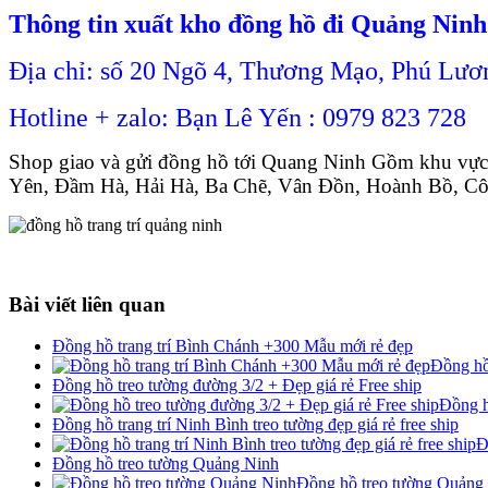
Thông tin xuất kho đồng hồ đi Quảng Ninh
Địa chỉ: số 20 Ngõ 4, Thương Mạo, Phú Lươ
Hotline + zalo: Bạn Lê Yến : 0979 823 728
Shop giao và gửi đồng hồ tới Quang Ninh Gồm khu vực 
Yên, Đầm Hà, Hải Hà, Ba Chẽ, Vân Đồn, Hoành Bồ, C
Bài viết liên quan
Đồng hồ trang trí Bình Chánh +300 Mẫu mới rẻ đẹp
Đồng hồ
Đồng hồ treo tường đường 3/2 + Đẹp giá rẻ Free ship
Đồng h
Đồng hồ trang trí Ninh Bình treo tường đẹp giá rẻ free ship
Đ
Đồng hồ treo tường Quảng Ninh
Đồng hồ treo tường Quảng