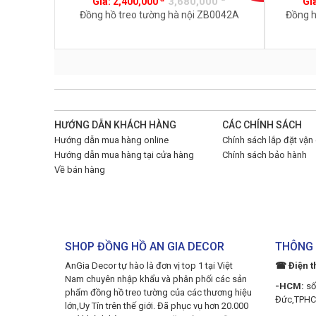
3,680,000
Giá:
2,400,000
Gi
Đồng hồ treo tường hà nội ZB0042A
Đồng h
HƯỚNG DẪN KHÁCH HÀNG
CÁC CHÍNH SÁCH
Hướng dẫn mua hàng online
Chính sách lắp đặt vận
Hướng dẫn mua hàng tại cửa hàng
Chính sách bảo hành
Về bán hàng
SHOP ĐỒNG HỒ AN GIA DECOR
THÔNG 
AnGia Decor tự hào là đơn vị top 1 tại Việt
☎ Điện t
Nam chuyên nhập khẩu và phân phối các sản
-HCM:
số
phẩm đồng hồ treo tường của các thương hiệu
Đức,TPH
lớn,Uy Tín trên thế giới. Đã phục vụ hơn 20.000