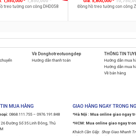
1,850,000
10,750,0
á:
1,550,000
Giá:
5,800,000
ồ treo tường con công DHD058
Đồng hồ treo tường con công
Về Donghotreotuongdep
THÔNG TIN TUY
 chuyển
Hướng dẫn thanh toán
Hướng dẫn mua hà
Hướng dẫn mua hà
Về bán hàng
TIN MUA HÀNG
GIAO HÀNG NGAY TRONG N
hoại:
0868.111.755 – 0976.191.848
*Hà Nội : Mua online giao ngay t
 26 Đường Số 35 Linh Đông, Thủ
*HCM: Mua online giao ngay tro
CM
Khách Cần Gấp: Shop Giao Nhanh Tr