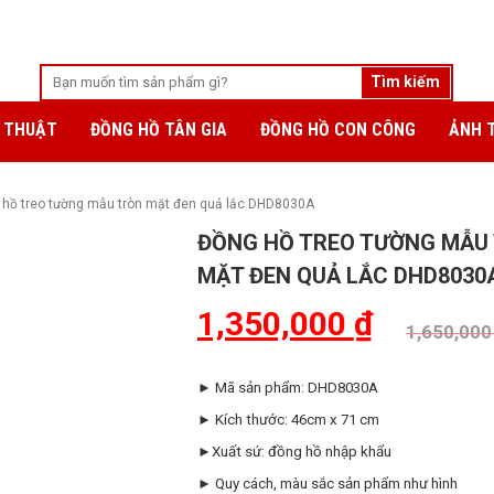
 THUẬT
ĐỒNG HỒ TÂN GIA
ĐỒNG HỒ CON CÔNG
ẢNH 
 hồ treo tường mẫu tròn mặt đen quả lắc DHD8030A
ĐỒNG HỒ TREO TƯỜNG MẪU
MẶT ĐEN QUẢ LẮC DHD8030
1,350,000
₫
1,650,00
► Mã sản phẩm: DHD8030A
► Kích thước: 46cm x 71 cm
►Xuất sứ: đồng hồ nhập khẩu
► Quy cách, màu sắc sản phẩm như hình