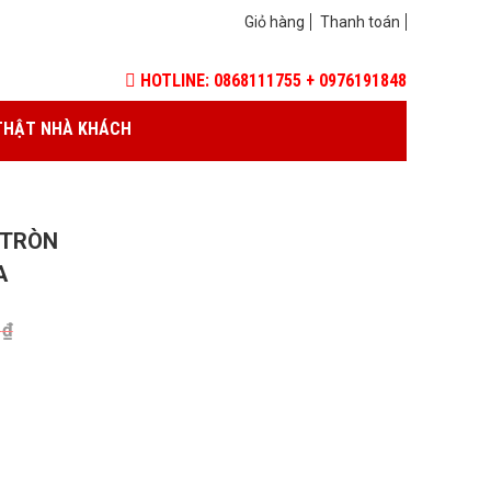
Giỏ hàng
Thanh toán
HOTLINE: 0868111755 + 0976191848
THẬT NHÀ KHÁCH
 TRÒN
A
0
₫