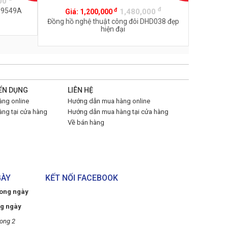
00
đ
đ
 Z9549A
1,480,000
Giá:
1,200,000
Đồng hồ nghệ thuật công đôi DHD038 đẹp
hiện đại
ỂN DỤNG
LIÊN HỆ
ng online
Hướng dẫn mua hàng online
ng tại cửa hàng
Hướng dẫn mua hàng tại cửa hàng
Về bán hàng
GÀY
KẾT NỐI FACEBOOK
rong ngày
ng ngày
ong 2