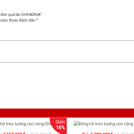
ặt đen quả lắc DHD8030A”
 buộc được đánh dấu
*
Giảm
16%
đ
đ
đ