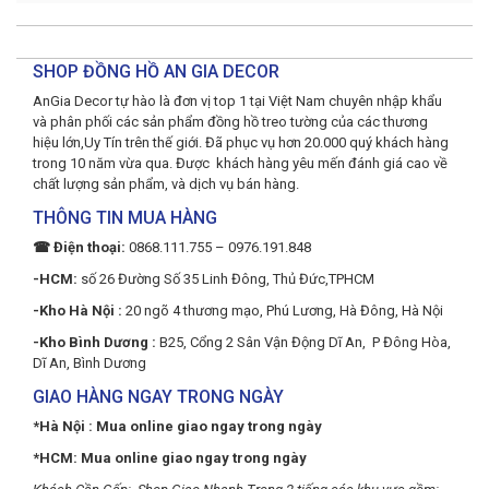
SHOP ĐỒNG HỒ AN GIA DECOR
AnGia Decor tự hào là đơn vị top 1 tại Việt Nam chuyên nhập khẩu
và phân phối các sản phẩm đồng hồ treo tường của các thương
hiệu lớn,Uy Tín trên thế giới. Đã phục vụ hơn 20.000 quý khách hàng
trong 10 năm vừa qua. Được khách hàng yêu mến đánh giá cao về
chất lượng sản phẩm, và dịch vụ bán hàng.
THÔNG TIN MUA HÀNG
☎ Điện thoại:
0868.111.755 – 0976.191.848
-HCM:
số 26 Đường Số 35 Linh Đông, Thủ Đức,TPHCM
-Kho Hà Nội :
20 ngõ 4 thương mạo, Phú Lương, Hà Đông, Hà Nội
-Kho Bình Dương :
B25, Cổng 2 Sân Vận Động Dĩ An, P Đông Hòa,
Dĩ An, Bình Dương
GIAO HÀNG NGAY TRONG NGÀY
*Hà Nội : Mua online giao ngay trong ngày
*HCM: Mua online giao ngay trong ngày