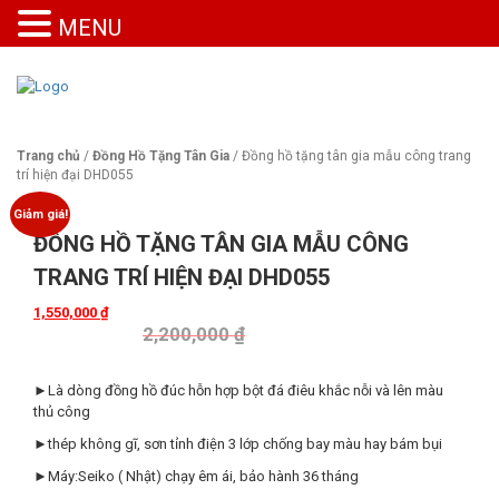
MENU
Trang chủ
/
Đồng Hồ Tặng Tân Gia
/ Đồng hồ tặng tân gia mẫu công trang
trí hiện đại DHD055
Giảm giá!
ĐỒNG HỒ TẶNG TÂN GIA MẪU CÔNG
TRANG TRÍ HIỆN ĐẠI DHD055
1,550,000
₫
2,200,000
₫
►Là dòng đồng hồ đúc hỗn hợp bột đá điêu khắc nỗi và lên màu
thủ công
►thép không gĩ, sơn tỉnh điện 3 lớp chống bay màu hay bám bụi
►Máy:Seiko ( Nhật) chạy êm ái, bảo hành 36 tháng