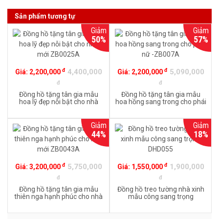
Sản phẩm tương tự
Giảm
Giảm
50%
57%
đ
đ
4,400,000
5,090,000
Giá:
2,200,000
Giá:
2,200,000
đ
đ
Đồng hồ tặng tân gia mẫu
Đồng hồ tặng tân gia mẫu
hoa lỹ đẹp nỗi bật cho nhà
hoa hồng sang trong cho phái
mới ZB0025A
nữ -ZB007A
Giảm
Giảm
44%
18%
đ
đ
5,750,000
1,900,000
Giá:
3,200,000
Giá:
1,550,000
đ
đ
Đồng hồ tặng tân gia mẫu
Đồng hồ treo tường nhà xinh
thiên nga hạnh phúc cho nhà
mẫu công sang trọng
mới ZB0043A
DHD055