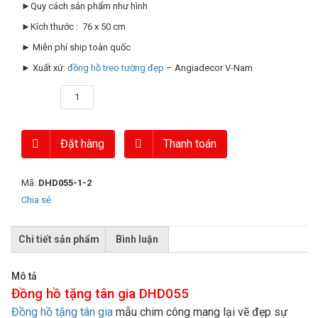
►Quy cách sản phẩm như hình
►Kích thước : 76 x 50 cm
► Miễn phí ship toàn quốc
► Xuất xứ:
đồng hồ treo tường đẹp
– Angiadecor V-Nam
Số lượng
Đặt hàng
Thanh toán
Mã:
DHD055-1-2
Chia sẻ
Chi tiết sản phẩm
Bình luận
Mô tả
Đồng hồ tặng tân gia DHD055
Đồng hồ tặng tân gia
mẫu chim công mang lại vẽ đẹp sự