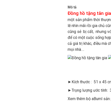
Mô tả
Đồng hồ tặng tân g
một sản phẩm thời thượng
lẽ nhìn mãi rồi gia chủ c
cũng sẻ bị cất, nhưng vớ
để có một cuộc sống hợp lý
cả giá trị khác, điều mà 
mọi nhà….
►Kích thước : 51 x 45 c
►Trọng lượng ước tính: 
Xem thêm bộ aBuml sản