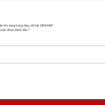
sắc tim sang trọng đẹp nỗi bật ZB0044A”
 buộc được đánh dấu
*