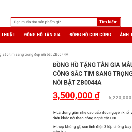
 THUẬT
ĐỒNG HỒ TÂN GIA
ĐỒNG HỒ CON CÔNG
ẢNH 
g sắc tim sang trọng đẹp nỗi bật ZB0044A
ĐỒNG HỒ TẶNG TÂN GIA MẪ
CÔNG SẮC TIM SANG TRỌNG
NỖI BẬT ZB0044A
3,500,000
₫
5,220,00
►Là dòng gốm nhẹ cao cấp đúc nguyên khối 
điêu khắc nỗi theo công nghệ cắt CNC
►thép không gĩ, sơn tỉnh điện 3 lớp chống bay