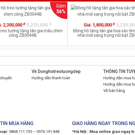
Giảm
56%
đ
đ
đ
5,220,000
3,230,0
á:
2,300,000
Giá:
1,800,000
treo tường tặng tân gia mẫu chim
Đồng hồ tặng tân gia hoa sắc tím 
công ZB0044B
nhà mới sang trọng nỗi bật Z
Về Donghotreotuongdep
THÔNG TIN TUY
 chuyển
Hướng dẫn thanh toán
Hướng dẫn mua hà
Hướng dẫn mua hà
Về bán hàng
TIN MUA HÀNG
GIAO HÀNG NGAY TRONG N
hoại:
0868.111.755 – 0976.191.848
*Hà Nội : Mua online giao ngay t