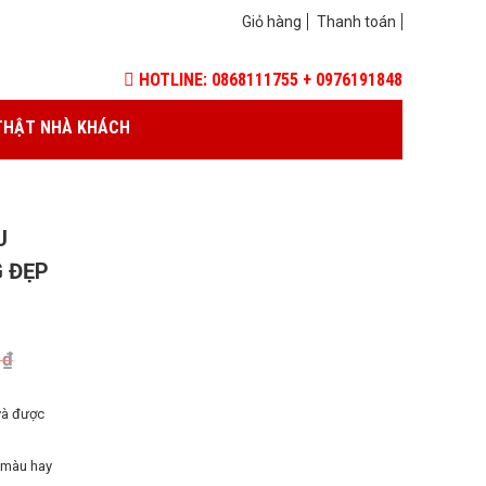
Giỏ hàng
Thanh toán
HOTLINE: 0868111755 + 0976191848
THẬT NHÀ KHÁCH
U
 ĐẸP
0
₫
và được
 màu hay