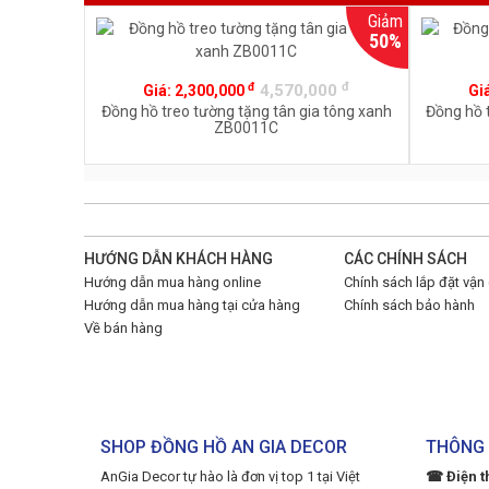
Giảm
50%
đ
đ
4,570,000
Giá:
2,300,000
Gi
Đồng hồ treo tường tặng tân gia tông xanh
Đồng hồ 
ZB0011C
HƯỚNG DẪN KHÁCH HÀNG
CÁC CHÍNH SÁCH
Hướng dẫn mua hàng online
Chính sách lắp đặt vận
Hướng dẫn mua hàng tại cửa hàng
Chính sách bảo hành
Về bán hàng
SHOP ĐỒNG HỒ AN GIA DECOR
THÔNG 
AnGia Decor tự hào là đơn vị top 1 tại Việt
☎ Điện t