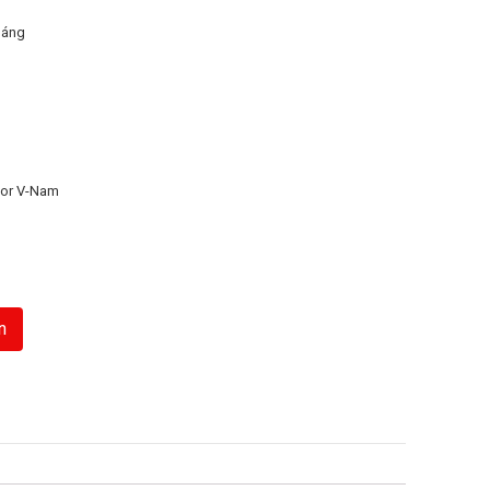
háng
or V-Nam
n