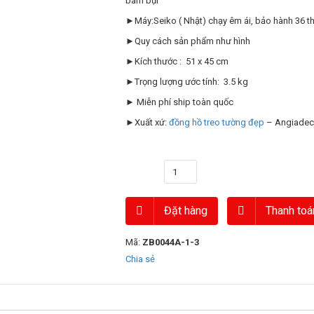
bám bụi
►Máy:Seiko ( Nhật) chạy êm ái, bảo hành 36 t
►Quy cách sản phẩm như hình
►Kích thước : 51 x 45 cm
►Trọng lượng ước tính: 3.5 kg
► Miễn phí ship toàn quốc
►Xuất xứ:
đồng hồ treo tường đẹp
– Angiadec
Số lượng
Đặt hàng
Thanh toá
Mã:
ZB0044A-1-3
Chia sẻ