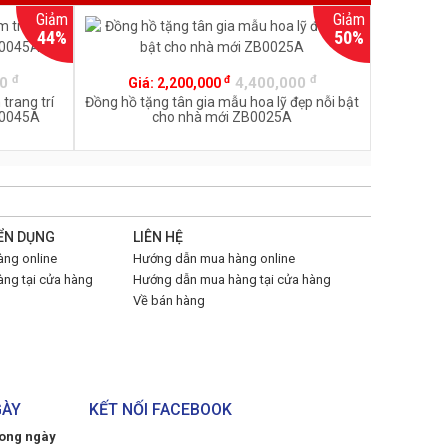
Giảm
Giảm
44%
50%
đ
đ
đ
00
4,400,000
Giá:
2,200,000
trang trí
Đồng hồ tặng tân gia mẫu hoa lỹ đẹp nỗi bật
B0045A
cho nhà mới ZB0025A
ỂN DỤNG
LIÊN HỆ
ng online
Hướng dẫn mua hàng online
ng tại cửa hàng
Hướng dẫn mua hàng tại cửa hàng
Về bán hàng
GÀY
KẾT NỐI FACEBOOK
rong ngày