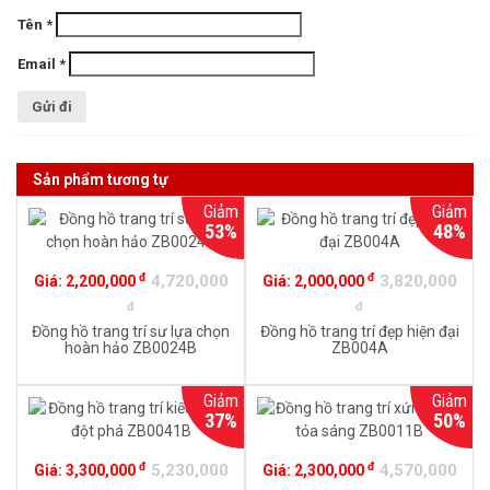
Tên
*
Email
*
Sản phẩm tương tự
Giảm
Giảm
53%
48%
đ
đ
4,720,000
3,820,000
Giá:
2,200,000
Giá:
2,000,000
đ
đ
Đồng hồ trang trí sư lựa chọn
Đồng hồ trang trí đẹp hiện đại
hoàn hảo ZB0024B
ZB004A
Giảm
Giảm
37%
50%
đ
đ
5,230,000
4,570,000
Giá:
3,300,000
Giá:
2,300,000