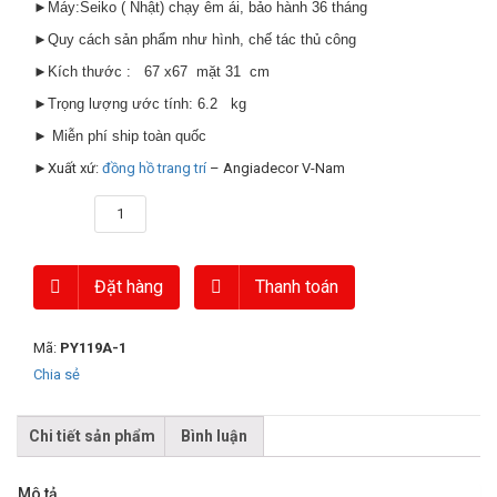
►Máy:Seiko ( Nhật) chạy êm ái, bảo hành 36 tháng
►Quy cách sản phẩm như hình, chế tác thủ công
►Kích thước : 67 x67 mặt 31 cm
►Trọng lượng ước tính: 6.2 kg
► Miễn phí ship toàn quốc
►Xuất xứ:
đồng hồ trang trí
– Angiadecor V-Nam
Số lượng
Đặt hàng
Thanh toán
Mã:
PY119A-1
Chia sẻ
Chi tiết sản phẩm
Bình luận
Mô tả