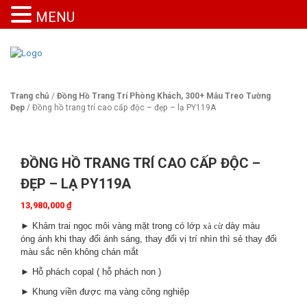
MENU
Trang chủ
/
Đồng Hồ Trang Trí Phòng Khách, 300+ Mẫu Treo Tường
Đẹp
/ Đồng hồ trang trí cao cấp độc – đẹp – lạ PY119A
ĐỒNG HỒ TRANG TRÍ CAO CẤP ĐỘC –
ĐẸP – LẠ PY119A
13,980,000
₫
► Khảm trai ngọc môi vàng mặt trong có lớp
xà cừ
dày màu
óng ánh khi thay đổi ánh sáng, thay đổi vị trí nhìn thì sẻ thay đổi
màu sắc nên không chán mắt
► Hỗ phách copal ( hỗ phách non )
► Khung viền được mạ vàng công nghiệp