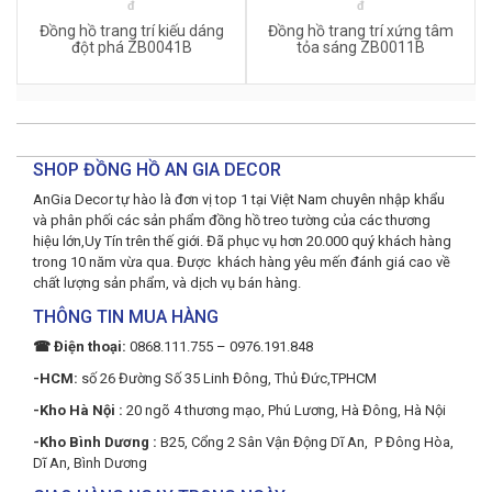
đ
đ
Đồng hồ trang trí kiếu dáng
Đồng hồ trang trí xứng tâm
đột phá ZB0041B
tỏa sáng ZB0011B
SHOP ĐỒNG HỒ AN GIA DECOR
AnGia Decor tự hào là đơn vị top 1 tại Việt Nam chuyên nhập khẩu
và phân phối các sản phẩm đồng hồ treo tường của các thương
hiệu lớn,Uy Tín trên thế giới. Đã phục vụ hơn 20.000 quý khách hàng
trong 10 năm vừa qua. Được khách hàng yêu mến đánh giá cao về
chất lượng sản phẩm, và dịch vụ bán hàng.
THÔNG TIN MUA HÀNG
☎ Điện thoại:
0868.111.755 – 0976.191.848
-HCM:
số 26 Đường Số 35 Linh Đông, Thủ Đức,TPHCM
-Kho Hà Nội :
20 ngõ 4 thương mạo, Phú Lương, Hà Đông, Hà Nội
-Kho Bình Dương :
B25, Cổng 2 Sân Vận Động Dĩ An, P Đông Hòa,
Dĩ An, Bình Dương