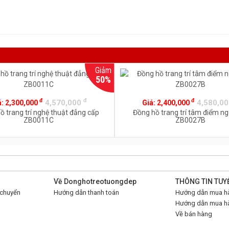
Giảm
50%
đ
đ
đ
4,570,000
4,580,0
á:
2,300,000
Giá:
2,400,000
ồ trang trí nghệ thuật đẳng cấp
Đồng hồ trang trí tâm điểm ng
ZB0011C
ZB0027B
Về Donghotreotuongdep
THÔNG TIN TUY
 chuyển
Hướng dẫn thanh toán
Hướng dẫn mua hà
Hướng dẫn mua hà
Về bán hàng