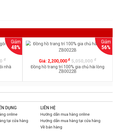
Giảm
Giảm
48%
56%
đ
đ
đ
00
5,050,000
Giá:
2,200,000
ôi nhà
Đồng hồ trang trí 100% gia chủ hài lòng
ZB0022B
ỂN DỤNG
LIÊN HỆ
ng online
Hướng dẫn mua hàng online
ng tại cửa hàng
Hướng dẫn mua hàng tại cửa hàng
Về bán hàng