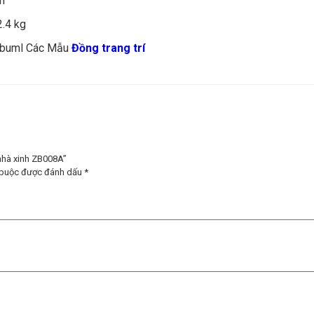
m
2.4 kg
buml Các Mẫu
Đồng t
rang trí
 nhà xinh ZB008A”
 buộc được đánh dấu
*