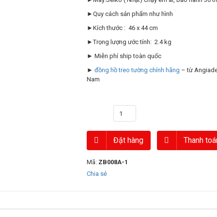
►Quy cách sản phẩm như hình
►Kích thước : 46 x 44 cm
►Trọng lượng ước tính: 2.4 kg
► Miễn phí ship toàn quốc
►
đồng hồ treo tường chính hãng
– từ Angiade
Nam
Số lượng
Đặt hàng
Thanh toá
Mã:
ZB008A-1
Chia sẻ