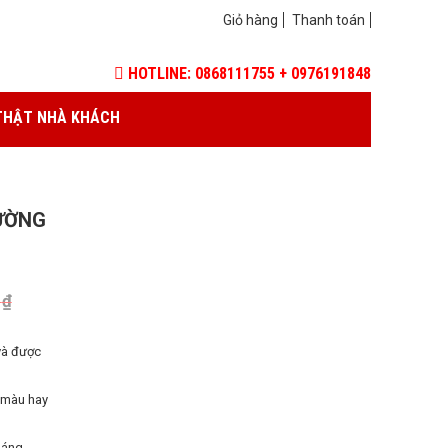
Giỏ hàng
Thanh toán
HOTLINE: 0868111755 + 0976191848
THẬT NHÀ KHÁCH
ƯỜNG
0
₫
và được
 màu hay
háng