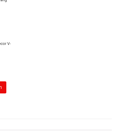
cor V-
n