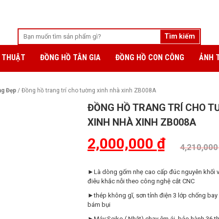
 THUẬT
ĐỒNG HỒ TÂN GIA
ĐỒNG HỒ CON CÔNG
ẢNH 
g Đẹp
/ Đồng hồ trang trí cho tường xinh nhà xinh ZB008A
ĐỒNG HỒ TRANG TRÍ CHO T
XINH NHÀ XINH ZB008A
2,000,000
₫
4,210,00
►Là dòng gốm nhẹ cao cấp đúc nguyên khối 
điêu khắc nỗi theo công nghệ cắt CNC
►thép không gĩ, sơn tỉnh điện 3 lớp chống bay
bám bụi
►Máy:Seiko ( Nhật) chạy êm ái, bảo hành 36 t