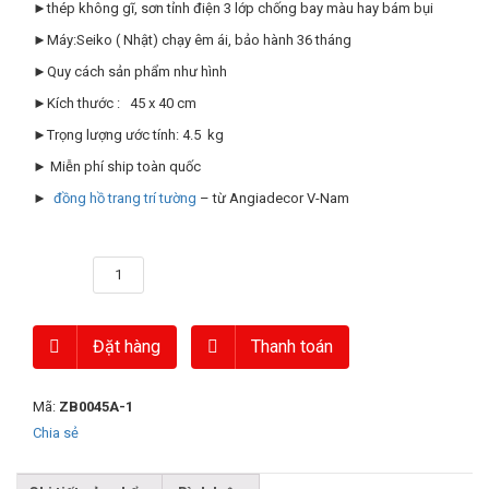
►thép không gĩ, sơn tỉnh điện 3 lớp chống bay màu hay bám bụi
►Máy:Seiko ( Nhật) chạy êm ái, bảo hành 36 tháng
►Quy cách sản phẩm như hình
►Kích thước : 45 x 40 cm
►Trọng lượng ước tính: 4.5 kg
► Miễn phí ship toàn quốc
►
đồng hồ trang trí tường
– từ Angiadecor V-Nam
Số lượng
Đặt hàng
Thanh toán
Mã:
ZB0045A-1
Chia sẻ