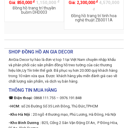
đ
đ
đ
1,150,000
4,570,000
Giá:
850,000
Giá:
2,300,000
Đồng hồ trang trí thuyền
đ
buồm DHD003
Đồng hồ trang trí tinh hoa
nghệ thuật ZB0011A
SHOP ĐỒNG HỒ AN GIA DECOR
AnGia Decor tự hào là đơn vị top 1 tại Việt Nam chuyên nhập khẩu
và phân phối các sản phẩm đồng hồ treo tường của các thương
hiệu lớn,Uy Tín trên thế giới. Đã phục vụ hơn 20.000 quý khách hàng
trong 10 năm vừa qua. Được khách hàng yêu mến đánh giá cao về
chất lượng sản phẩm, và dịch vụ bán hàng.
THÔNG TIN MUA HÀNG
☎ Điện thoại:
0868.111.755 – 0976.191.848
-HCM:
số 26 Đường Số 35 Linh Đông, Thủ Đức,TPHCM
-Kho Hà Nội :
20 ngõ 4 thương mạo, Phú Lương, Hà Đông, Hà Nội
-Kho Bình Dương :
B25, Cổng 2 Sân Vận Động Dĩ An, P Đông Hòa,