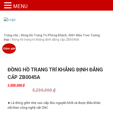
MENU
Trang chủ
/
Đồng Hồ Trang Trí Phòng Khách, 300+ Mẫu Treo Tường
Đẹp
/ Đồng hồ trang trí khẳng định đẳng cấp ZB0045A
Giảm giá!
ĐỒNG HỒ TRANG TRÍ KHẲNG ĐỊNH ĐẲNG
CẤP ZB0045A
2,000,000
₫
5,230,000
₫
►Là dòng gốm nhẹ cao cấp đúc nguyên khối và được điêu khắc
nỗi theo công nghệ cắt CNC