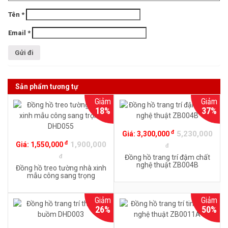
Tên
*
Email
*
Sản phẩm tương tự
Giảm
Giảm
18%
37%
đ
5,230,000
Giá:
3,300,000
đ
1,900,000
Giá:
1,550,000
đ
đ
Đồng hồ trang trí đậm chất
nghệ thuật ZB004B
Đồng hồ treo tường nhà xinh
mẫu công sang trọng
DHD055
Giảm
Giảm
26%
50%