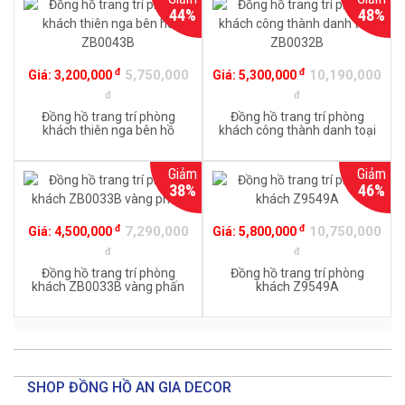
44%
48%
đ
đ
5,750,000
10,190,000
Giá:
3,200,000
Giá:
5,300,000
đ
đ
Đồng hồ trang trí phòng
Đồng hồ trang trí phòng
khách thiên nga bên hồ
khách công thành danh toại
ZB0043B
ZB0032B
Giảm
Giảm
38%
46%
đ
đ
7,290,000
10,750,000
Giá:
4,500,000
Giá:
5,800,000
đ
đ
Đồng hồ trang trí phòng
Đồng hồ trang trí phòng
khách ZB0033B vàng phấn
khách Z9549A
SHOP ĐỒNG HỒ AN GIA DECOR