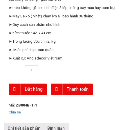
►thép không gĩ, sơn tỉnh điện 3 lớp chống bay màu hay bám bụi
►Máy:Seiko ( Nhật) chạy êm ái, bảo hành 36 tháng
►Quy cách sản phẩm như hình
►Kích thước : 42 x 41 cm
►Trọng lượng ước tính:2 kg
► Miễn phí ship toàn quốc
►Xuất xứ: Angiadecor Việt Nam
Số lượng
Đặt hàng
Thanh toán
Mã:
ZB004B-1-1
Chia sẻ
Chi tiết sản phẩm
Bình luận