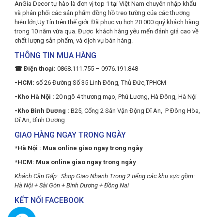
AnGia Decor tự hào là đơn vị top 1 tại Việt Nam chuyên nhập khẩu
và phân phối các sản phẩm đồng hồ treo tường của các thương
hiệu lớn,Uy Tín trên thế giới. Đã phục vụ hơn 20.000 quý khách hàng
trong 10 năm vừa qua. Được khách hàng yêu mến đánh giá cao về
chất lượng sản phẩm, và dịch vụ bán hàng.
THÔNG TIN MUA HÀNG
☎ Điện thoại:
0868.111.755 – 0976.191.848
-HCM:
số 26 Đường Số 35 Linh Đông, Thủ Đức,TPHCM
-Kho Hà Nội :
20 ngõ 4 thương mạo, Phú Lương, Hà Đông, Hà Nội
-Kho Bình Dương :
B25, Cổng 2 Sân Vận Động Dĩ An, P Đông Hòa,
Dĩ An, Bình Dương
GIAO HÀNG NGAY TRONG NGÀY
*Hà Nội : Mua online giao ngay trong ngày
*HCM: Mua online giao ngay trong ngày
Khách Cần Gấp: Shop Giao Nhanh Trong 2 tiếng các khu vực gồm:
Hà Nội + Sài Gòn + Bình Dương + Đồng Nai
KẾT NỐI FACEBOOK