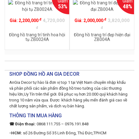
Giảm
Giảm
53%
48%
đ
đ
4,720,000
3,820,000
Giá:
2,200,000
Giá:
2,000,000
đ
đ
Đồng hồ trang trí tinh hoa hội
Đồng hồ trang trí đẹp hiện đại
tụ ZB0024A
ZB004A
SHOP ĐỒNG HỒ AN GIA DECOR
AnGia Decor tự hào là đơn vị top 1 tại Việt Nam chuyên nhập khẩu
và phân phối các sản phẩm đồng hồ treo tường của các thương
hiệu lớn,Uy Tín trên thế giới. Đã phục vụ hơn 20.000 quý khách hàng
trong 10 năm vừa qua. Được khách hàng yêu mến đánh giá cao về
chất lượng sản phẩm, và dịch vụ bán hàng.
THÔNG TIN MUA HÀNG
☎ Điện thoại:
0868.111.755 – 0976.191.848
-HCM:
số 26 Đường Số 35 Linh Đông, Thủ Đức,TPHCM