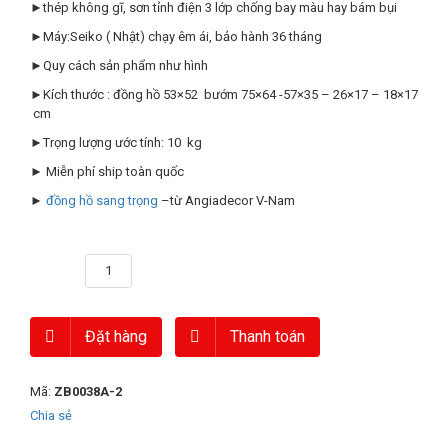
►thép không gĩ, sơn tỉnh điện 3 lớp chống bay màu hay bám bụi
►Máy:Seiko ( Nhật) chạy êm ái, bảo hành 36 tháng
►Quy cách sản phẩm như hình
►Kích thước : đồng hồ 53×52 bướm 75×64 -57×35 – 26×17 – 18×17
cm
►Trọng lượng ước tính: 10 kg
► Miễn phí ship toàn quốc
►
đồng hồ sang trọng
–từ Angiadecor V-Nam
Số lượng
Đặt hàng
Thanh toán
Mã:
ZB0038A-2
Chia sẻ