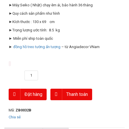
►Máy:Seiko ( Nhật) chạy êm ái, bảo hành 36 tháng
►Quy cách sản phẩm như hình
►Kích thước : 130 x 69 cm
►Trọng lượng ước tính: 8.5 kg
► Miễn phí ship toàn quốc
►
đồng hồ treo tường ấn tượng
– từ Angiadecor VNam
Số lượng
Đặt hàng
Thanh toán
Mã:
ZB0032B
Chia sẻ