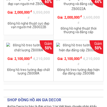
60%
44%
đ
5,050,000
Giá:
2,000,000
đ
3,600,000
Giá:
2,000,000
đ
đ
Đồng hồ nghệ thuật cực đẹp
vạn người mê ZB0022B
Đồng hồ nghệ thuật thời
thượng và đẳng cấp
ZB0022A
Giảm
Giảm
50%
50%
đ
đ
4,210,000
4,210,000
Giá:
2,100,000
Giá:
2,100,000
đ
đ
Đồng hồ treo tường đẹp chất
Đồng hồ treo tường đẹp hiện
lượng ZB008A
đại đẳng cấp ZB008B
SHOP ĐỒNG HỒ AN GIA DECOR
AnGia Decor tự hào là đơn vị top 1 tại Việt Nam chuyên nhập khẩu