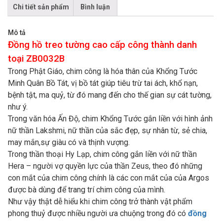
Chi tiết sản phẩm
Bình luận
Mô tả
Đồng hồ treo tường cao cấp công thành danh
toại ZB0032B
Trong Phật Giáo, chim công là hóa thân của Khổng Tước
Minh Quân Bồ Tát, vị bồ tát giúp tiêu trừ tai ách, khổ nạn,
bệnh tật, ma quỷ, từ đó mang đến cho thế gian sự cát tường,
như ý.
Trong văn hóa Ấn Độ, chim Khổng Tước gắn liền với hình ảnh
nữ thần Lakshmi, nữ thần của sắc đẹp, sự nhân từ, sẻ chia,
may mắn,sự giàu có và thịnh vượng.
Trong thần thoại Hy Lạp, chim công gắn liền với nữ thần
Hera – người vợ quyền lực của thần Zeus, theo đó những
con mắt của chim công chính là các con mắt của của Argos
được bà dùng để trang trí chim công của mình.
Như vậy thật dễ hiểu khi chim công trở thành vật phẩm
phong thuỷ được nhiều người ưa chuộng trong đó có
đồng