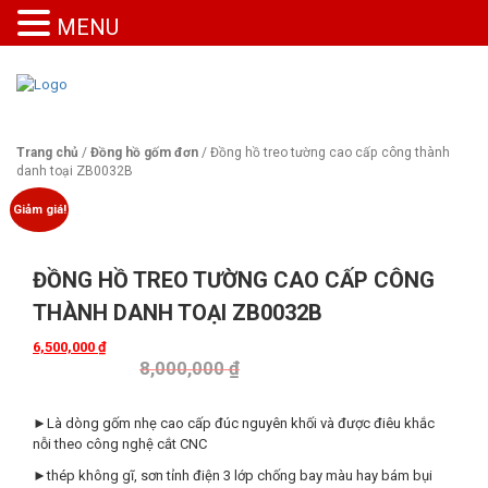
MENU
Trang chủ
/
Đồng hồ gốm đơn
/ Đồng hồ treo tường cao cấp công thành
danh toại ZB0032B
Giảm giá!
ĐỒNG HỒ TREO TƯỜNG CAO CẤP CÔNG
THÀNH DANH TOẠI ZB0032B
6,500,000
₫
8,000,000
₫
►Là dòng gốm nhẹ cao cấp đúc nguyên khối và được điêu khắc
nỗi theo công nghệ cắt CNC
►thép không gĩ, sơn tỉnh điện 3 lớp chống bay màu hay bám bụi