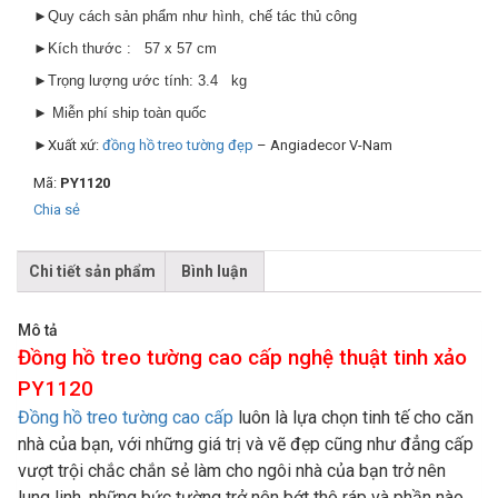
►Quy cách sản phẩm như hình, chế tác thủ công
►Kích thước : 57 x 57 cm
►Trọng lượng ước tính: 3.4 kg
► Miễn phí ship toàn quốc
►Xuất xứ:
đồng hồ treo tường đẹp
– Angiadecor V-Nam
Mã:
PY1120
Chia sẻ
Chi tiết sản phẩm
Bình luận
Mô tả
Đồng hồ treo tường cao cấp nghệ thuật tinh xảo
PY1120
Đồng hồ treo tường cao cấp
luôn là lựa chọn tinh tế cho căn
nhà của bạn, với những giá trị và vẽ đẹp cũng như đẳng cấp
vượt trội chắc chắn sẻ làm cho ngôi nhà của bạn trở nên
lung linh, những bức tường trở nên bớt thô ráp và phần nào