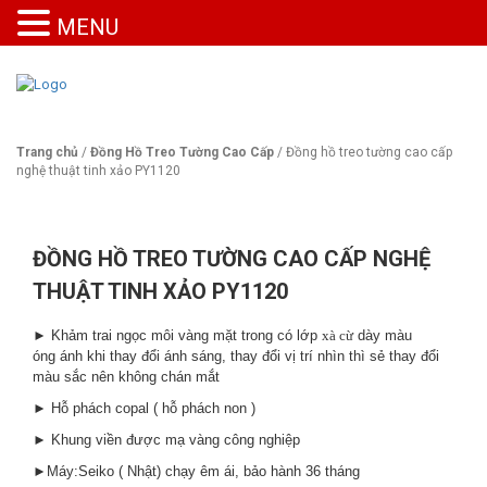
MENU
Trang chủ
/
Đồng Hồ Treo Tường Cao Cấp
/ Đồng hồ treo tường cao cấp
nghệ thuật tinh xảo PY1120
ĐỒNG HỒ TREO TƯỜNG CAO CẤP NGHỆ
THUẬT TINH XẢO PY1120
► Khảm trai ngọc môi vàng mặt trong có lớp
xà cừ
dày màu
óng ánh khi thay đổi ánh sáng, thay đổi vị trí nhìn thì sẻ thay đổi
màu sắc nên không chán mắt
► Hỗ phách copal ( hỗ phách non )
► Khung viền được mạ vàng công nghiệp
►Máy:Seiko ( Nhật) chạy êm ái, bảo hành 36 tháng