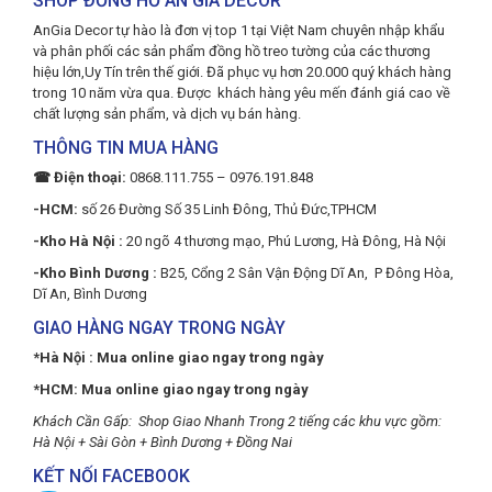
SHOP ĐỒNG HỒ AN GIA DECOR
AnGia Decor tự hào là đơn vị top 1 tại Việt Nam chuyên nhập khẩu
và phân phối các sản phẩm đồng hồ treo tường của các thương
hiệu lớn,Uy Tín trên thế giới. Đã phục vụ hơn 20.000 quý khách hàng
trong 10 năm vừa qua. Được khách hàng yêu mến đánh giá cao về
chất lượng sản phẩm, và dịch vụ bán hàng.
THÔNG TIN MUA HÀNG
☎ Điện thoại:
0868.111.755 – 0976.191.848
-HCM:
số 26 Đường Số 35 Linh Đông, Thủ Đức,TPHCM
-Kho Hà Nội :
20 ngõ 4 thương mạo, Phú Lương, Hà Đông, Hà Nội
-Kho Bình Dương :
B25, Cổng 2 Sân Vận Động Dĩ An, P Đông Hòa,
Dĩ An, Bình Dương
GIAO HÀNG NGAY TRONG NGÀY
*Hà Nội : Mua online giao ngay trong ngày
*HCM: Mua online giao ngay trong ngày
Khách Cần Gấp: Shop Giao Nhanh Trong 2 tiếng các khu vực gồm:
Hà Nội + Sài Gòn + Bình Dương + Đồng Nai
KẾT NỐI FACEBOOK