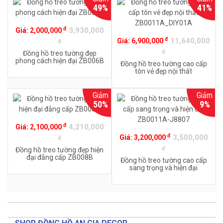
49%
41%
đ
3,930,000
Giá:
2,000,000
đ
11,640,000
Giá:
6,900,000
đ
đ
Đồng hồ treo tường đẹp
phong cách hiện đại ZB006B
Đồng hồ treo tường cao cấp
tôn vẻ đẹp nội thất
ZB0011A_DIY01A
Giảm
Giảm
50%
9%
đ
4,210,000
Giá:
2,100,000
đ
3,500,000
Giá:
3,200,000
đ
đ
Đồng hồ treo tường đẹp hiện
đại đẳng cấp ZB008B
Đồng hồ treo tường cao cấp
sang trọng và hiện đại
ZB0011A-J8807