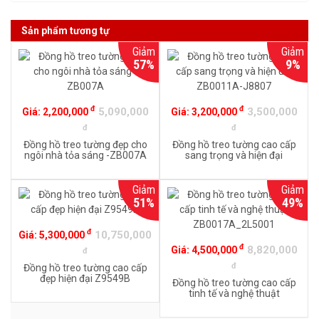
Sản phẩm tương tự
Giảm
Giảm
57%
9%
đ
đ
5,090,000
3,500,000
Giá:
2,200,000
Giá:
3,200,000
đ
đ
Đồng hồ treo tường đẹp cho
Đồng hồ treo tường cao cấp
ngôi nhà tỏa sáng -ZB007A
sang trọng và hiện đại
ZB0011A-J8807
Giảm
Giảm
51%
49%
đ
10,750,000
Giá:
5,300,000
đ
8,820,000
Giá:
4,500,000
đ
đ
Đồng hồ treo tường cao cấp
đẹp hiện đại Z9549B
Đồng hồ treo tường cao cấp
tinh tế và nghệ thuật
ZB0017A_2L5001