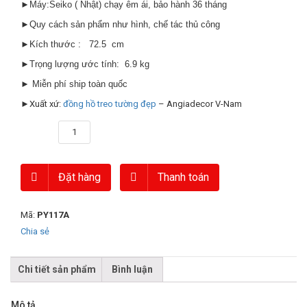
►Máy:Seiko ( Nhật) chạy êm ái, bảo hành 36 tháng
►Quy cách sản phẩm như hình, chế tác thủ công
►Kích thước : 72.5 cm
►Trọng lượng ước tính: 6.9 kg
► Miễn phí ship toàn quốc
►Xuất xứ:
đồng hồ treo tường đẹp
– Angiadecor V-Nam
Số lượng
Đặt hàng
Thanh toán
Mã:
PY117A
Chia sẻ
Chi tiết sản phẩm
Bình luận
Mô tả