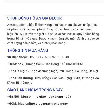
SHOP ĐỒNG HỒ AN GIA DECOR
AnGia Decor tự hào là đơn vị top 1 tại Việt Nam chuyên nhập khẩu
và phân phối các sản phẩm đồng hồ treo tường của các thương
hiệu lớn,Uy Tín trên thế giới. Đã phục vụ hơn 20.000 quý khách hàng
trong 10 năm vừa qua. Được khách hàng yêu mến đánh giá cao về
chất lượng sản phẩm, và dịch vụ bán hàng.
THÔNG TIN MUA HÀNG
☎ Điện thoại:
0868.111.755 – 0976.191.848
-HCM:
số 26 Đường Số 35 Linh Đông, Thủ Đức,TPHCM
-Kho Hà Nội :
20 ngõ 4 thương mạo, Phú Lương, Hà Đông, Hà Nội
-Kho Bình Dương :
B25, Cổng 2 Sân Vận Động Dĩ An, P Đông Hòa,
Dĩ An, Bình Dương
GIAO HÀNG NGAY TRONG NGÀY
*Hà Nội : Mua online giao ngay trong ngày
*HCM: Mua online giao ngay trong ngày