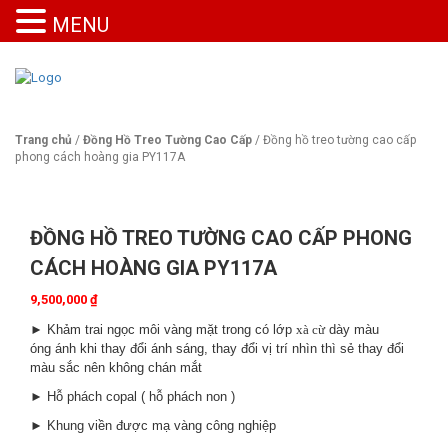
MENU
Trang chủ
/
Đồng Hồ Treo Tường Cao Cấp
/ Đồng hồ treo tường cao cấp
phong cách hoàng gia PY117A
ĐỒNG HỒ TREO TƯỜNG CAO CẤP PHONG
CÁCH HOÀNG GIA PY117A
9,500,000
₫
► Khảm trai ngọc môi vàng mặt trong có lớp
xà cừ
dày màu
óng ánh khi thay đổi ánh sáng, thay đổi vị trí nhìn thì sẻ thay đổi
màu sắc nên không chán mắt
► Hỗ phách copal ( hỗ phách non )
► Khung viền được mạ vàng công nghiệp