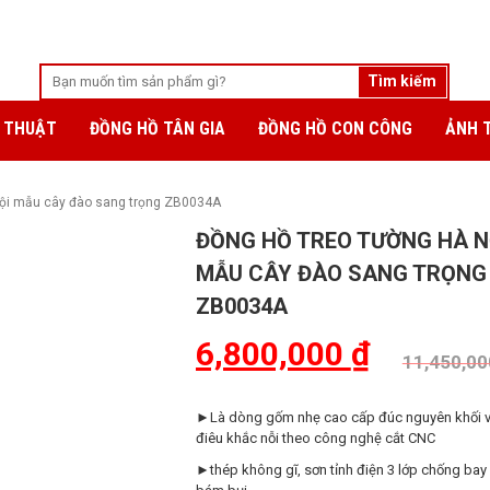
 THUẬT
ĐỒNG HỒ TÂN GIA
ĐỒNG HỒ CON CÔNG
ẢNH 
nội mẫu cây đào sang trọng ZB0034A
ĐỒNG HỒ TREO TƯỜNG HÀ N
MẪU CÂY ĐÀO SANG TRỌNG
ZB0034A
6,800,000
₫
11,450,0
►Là dòng gốm nhẹ cao cấp đúc nguyên khối 
điêu khắc nỗi theo công nghệ cắt CNC
►thép không gĩ, sơn tỉnh điện 3 lớp chống bay