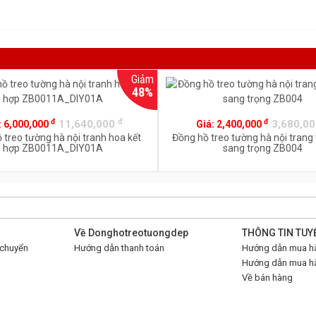
Giảm
48%
đ
đ
đ
11,640,000
3,680,0
:
6,000,000
Giá:
2,400,000
 treo tường hà nội tranh hoa kết
Đồng hồ treo tường hà nội trang t
hợp ZB0011A_DIY01A
sang trọng ZB004
Về Donghotreotuongdep
THÔNG TIN TUY
 chuyển
Hướng dẫn thanh toán
Hướng dẫn mua hà
Hướng dẫn mua hà
Về bán hàng