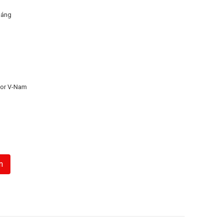
háng
or V-Nam
n