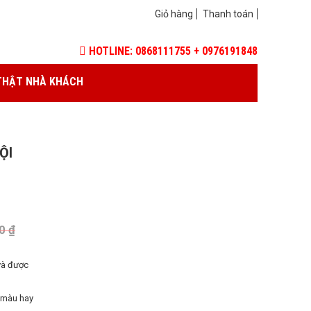
Giỏ hàng
Thanh toán
HOTLINE: 0868111755 + 0976191848
THẬT NHÀ KHÁCH
ỘI
00
₫
và được
 màu hay