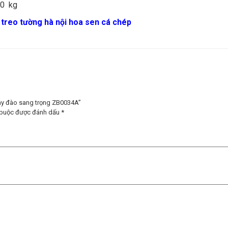
10 kg
 treo tường hà nội hoa sen cá chép
cây đào sang trọng ZB0034A”
 buộc được đánh dấu
*