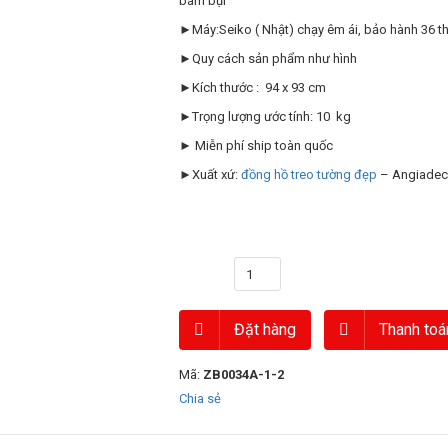
bám bụi
►Máy:Seiko ( Nhật) chạy êm ái, bảo hành 36 t
►Quy cách sản phẩm như hình
►Kích thước : 94 x 93 cm
►Trọng lượng ước tính: 10 kg
► Miễn phí ship toàn quốc
►Xuất xứ:
đồng hồ treo tường đẹp
– Angiadec
Số lượng
Đặt hàng
Thanh toá
Mã:
ZB0034A-1-2
Chia sẻ