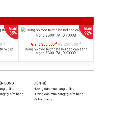
Giảm
Giảm
35%
92%
đ
đ
đ
00
82,250,000
Giá:
6,300,000
rí rẻ đẹp
Đồng hồ treo tường hà nội cao cấp sang
trọng ZB0017A_DIY003B
ỂN DỤNG
LIÊN HỆ
ng online
Hướng dẫn mua hàng online
ng tại cửa hàng
Hướng dẫn mua hàng tại cửa hàng
Về bán hàng