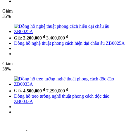
Giảm
35%
đ
đ
Giá:
2,200,000
3,400,000
Đồng hồ nghệ thuật phong cách hiện đại châu âu ZB0025A
Giảm
38%
đ
đ
Giá:
4,500,000
7,290,000
Đồng hồ treo tường nghệ thuật phong cách độc đáo
ZB0033A