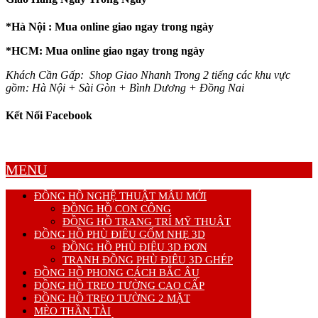
*Hà Nội : Mua online giao ngay trong ngày
*HCM: Mua online giao ngay trong ngày
Khách Cần Gấp: Shop Giao Nhanh Trong 2 tiếng các khu vực
gồm: Hà Nội + Sài Gòn + Bình Dương + Đồng Nai
Kết Nối Facebook
MENU
ĐỒNG HỒ NGHỆ THUẬT MẪU MỚI
ĐỒNG HỒ CON CÔNG
ĐỒNG HỒ TRANG TRÍ MỸ THUẬT
ĐỒNG HỒ PHÙ ĐIÊU GỐM NHẸ 3D
ĐỒNG HỒ PHÙ ĐIÊU 3D ĐƠN
TRANH ĐỒNG PHÙ ĐIÊU 3D GHÉP
ĐỒNG HỒ PHONG CÁCH BẮC ÂU
ĐỒNG HỒ TREO TƯỜNG CAO CẤP
ĐỒNG HỒ TREO TƯỜNG 2 MẶT
MÈO THẦN TÀI