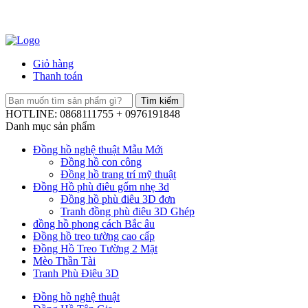
Giỏ hàng
Thanh toán
HOTLINE: 0868111755 + 0976191848
Danh mục sản phẩm
Đồng hồ nghệ thuật Mẫu Mới
Đồng hồ con công
Đồng hồ trang trí mỹ thuật
Đồng Hồ phù điêu gốm nhẹ 3d
Đồng hồ phù điêu 3D đơn
Tranh đồng phù điêu 3D Ghép
đồng hồ phong cách Bắc âu
Đồng hồ treo tường cao cấp
Đồng Hồ Treo Tường 2 Mặt
Mèo Thần Tài
Tranh Phù Điêu 3D
Đồng hồ nghệ thuật