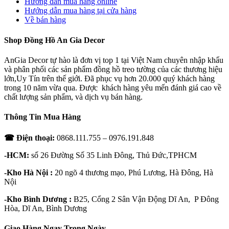
Hướng dẫn mua hàng online
Hướng dẫn mua hàng tại cửa hàng
Về bán hàng
Shop Đồng Hồ An Gia Decor
AnGia Decor tự hào là đơn vị top 1 tại Việt Nam chuyên nhập khẩu
và phân phối các sản phẩm đồng hồ treo tường của các thương hiệu
lớn,Uy Tín trên thế giới. Đã phục vụ hơn 20.000 quý khách hàng
trong 10 năm vừa qua. Được khách hàng yêu mến đánh giá cao về
chất lượng sản phẩm, và dịch vụ bán hàng.
Thông Tin Mua Hàng
☎ Điện thoại:
0868.111.755 – 0976.191.848
-HCM:
số 26 Đường Số 35 Linh Đông, Thủ Đức,TPHCM
-Kho Hà Nội :
20 ngõ 4 thương mạo, Phú Lương, Hà Đông, Hà
Nội
-Kho Bình Dương :
B25, Cổng 2 Sân Vận Động Dĩ An, P Đông
Hòa, Dĩ An, Bình Dương
Giao Hàng Ngay Trong Ngày