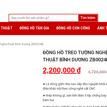
 THUẬT
ĐỒNG HỒ TÂN GIA
ĐỒNG HỒ CON CÔNG
ẢNH 
 nghệ thuật Bình Dương ZB0024B
ĐỒNG HỒ TREO TƯỜNG NGH
THUẬT BÌNH DƯƠNG ZB0024
2,200,000
₫
4,720,00
►Là dòng gốm nhẹ cao cấp đúc nguyên khối 
điêu khắc nỗi theo công nghệ cắt CNC
►thép không gĩ, sơn tỉnh điện 3 lớp chống bay
bám bụi
►Máy:Seiko ( Nhật) chạy êm ái, bảo hành 36 t