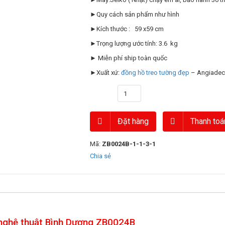
►Quy cách sản phẩm như hình
►Kích thước : 59 x59 cm
►Trọng lượng ước tính: 3.6 kg
► Miễn phí ship toàn quốc
►Xuất xứ:
đồng hồ treo tường đẹp
– Angiadec
Số lượng
Đặt hàng
Thanh toá
Mã:
ZB0024B-1-1-3-1
Chia sẻ
nghệ thuật Bình Dương ZB0024B