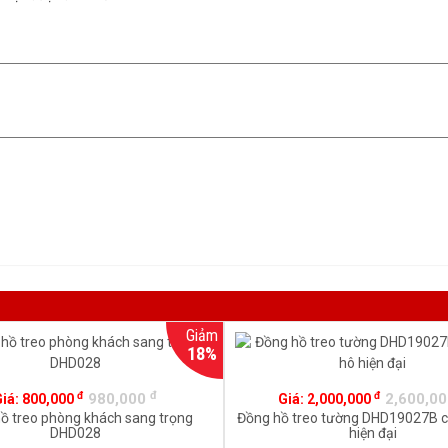
Giảm
18%
đ
đ
đ
980,000
2,600,0
Giá:
800,000
Giá:
2,000,000
ồ treo phòng khách sang trọng
Đồng hồ treo tường DHD19027B c
DHD028
hiện đại