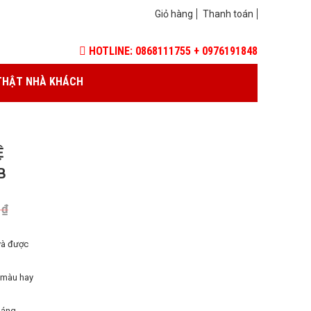
Giỏ hàng
Thanh toán
HOTLINE: 0868111755 + 0976191848
THẬT NHÀ KHÁCH
Ệ
B
0
₫
và được
 màu hay
háng