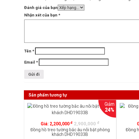
Đánh giá của bạn
Nhận xét của bạn
*
Tên
*
Email
*
Sản phẩm tương tự
Giảm
24%
đ
đ
2,900,000
Giá:
2,200,000
Đồng hồ treo tường bắc âu nỗi bật phòng
Đồng h
khách DHD19033B