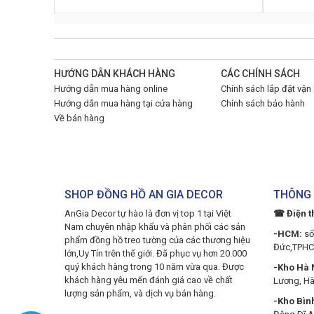
HƯỚNG DẪN KHÁCH HÀNG
CÁC CHÍNH SÁCH
Hướng dẫn mua hàng online
Chính sách lắp đặt vận
Hướng dẫn mua hàng tại cửa hàng
Chính sách bảo hành
Về bán hàng
SHOP ĐỒNG HỒ AN GIA DECOR
THÔNG 
AnGia Decor tự hào là đơn vị top 1 tại Việt
☎ Điện t
Nam chuyên nhập khẩu và phân phối các sản
-HCM:
số
phẩm đồng hồ treo tường của các thương hiệu
Đức,TPH
lớn,Uy Tín trên thế giới. Đã phục vụ hơn 20.000
quý khách hàng trong 10 năm vừa qua. Được
-Kho Hà N
khách hàng yêu mến đánh giá cao về chất
Lương, Hà
lượng sản phẩm, và dịch vụ bán hàng.
-Kho Bìn