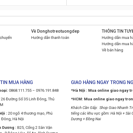
Về Donghotreotuongdep
THÔNG TIN TUY
 chuyển
Hướng dẫn thanh toán
Hướng dẫn mua hà
Hướng dẫn mua hà
Về bán hàng
TIN MUA HÀNG
GIAO HÀNG NGAY TRONG N
hoại:
0868.111.755 – 0976.191.848
*Hà Nội : Mua online giao ngay t
 26 Đường Số 35 Linh Đông, Thủ
*HCM: Mua online giao ngay tro
CM
Khách Cần Gấp: Shop Giao Nhanh Tr
ội :
20 ngõ 4 thương mạo, Phú
tiếng các khu vực gồm: Hà Nội + Sài 
 Đông, Hà Nội
Dương + Đồng Nai
h Dương :
B25, Cổng 2 Sân Vận