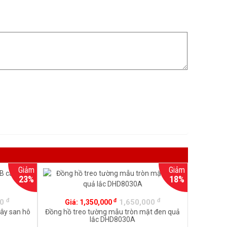
Giảm
Giảm
23%
18%
đ
đ
đ
00
1,650,000
Giá:
1,350,000
ây san hô
Đồng hồ treo tường mẫu tròn mặt đen quả
lắc DHD8030A