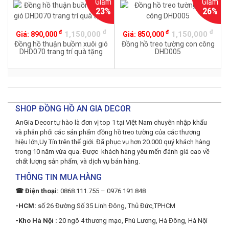
Giảm
Giảm
23%
26%
đ
đ
đ
đ
1,150,000
1,150,000
Giá:
890,000
Giá:
850,000
Đồng hồ thuận buồm xuôi gió
Đồng hồ treo tường con công
DHD070 trang trí quà tặng
DHD005
SHOP ĐỒNG HỒ AN GIA DECOR
AnGia Decor tự hào là đơn vị top 1 tại Việt Nam chuyên nhập khẩu
và phân phối các sản phẩm đồng hồ treo tường của các thương
hiệu lớn,Uy Tín trên thế giới. Đã phục vụ hơn 20.000 quý khách hàng
trong 10 năm vừa qua. Được khách hàng yêu mến đánh giá cao về
chất lượng sản phẩm, và dịch vụ bán hàng.
THÔNG TIN MUA HÀNG
☎ Điện thoại:
0868.111.755 – 0976.191.848
-HCM:
số 26 Đường Số 35 Linh Đông, Thủ Đức,TPHCM
-Kho Hà Nội :
20 ngõ 4 thương mạo, Phú Lương, Hà Đông, Hà Nội