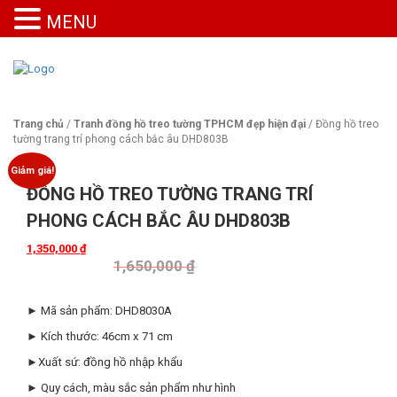
MENU
Trang chủ
/
Tranh đồng hồ treo tường TPHCM đẹp hiện đại
/ Đồng hồ treo
tường trang trí phong cách bắc âu DHD803B
Giảm giá!
ĐỒNG HỒ TREO TƯỜNG TRANG TRÍ
PHONG CÁCH BẮC ÂU DHD803B
1,350,000
₫
1,650,000
₫
► Mã sản phẩm: DHD8030A
► Kích thước: 46cm x 71 cm
►Xuất sứ: đồng hồ nhập khẩu
► Quy cách, màu sắc sản phẩm như hình