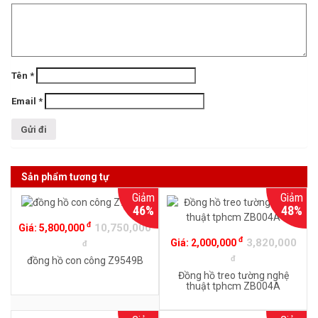
Tên
*
Email
*
Sản phẩm tương tự
Giảm
Giảm
46%
48%
đ
10,750,000
Giá:
5,800,000
đ
3,820,000
Giá:
2,000,000
đ
đ
đồng hồ con công Z9549B
Đồng hồ treo tường nghệ
thuật tphcm ZB004A