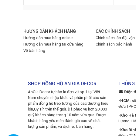
HƯỚNG DẪN KHÁCH HÀNG
CÁC CHÍNH SÁCH
Hướng dẫn mua hàng online
Chính sách lắp đặt vận
Hướng dẫn mua hàng tại cửa hàng
Chính sách bảo hành
Về bán hàng
SHOP ĐỒNG HỒ AN GIA DECOR
THÔNG 
AnGia Decor tự hào là đơn vị top 1 tại Việt
☎ Điện t
Nam chuyên nhập khẩu và phân phối các sản
-HCM:
số
phẩm đồng hồ treo tường của các thương hiệu
Đức,TPH
lớn,Uy Tín trên thế giới. Đã phục vụ hơn 20.000
quý khách hàng trong 10 năm vừa qua. Được
-Kho Hà N
khách hàng yêu mến đánh giá cao về chất
Lương, Hà
lượng sản phẩm, và dịch vụ bán hàng.
-Kho Bìn
Động Dĩ A