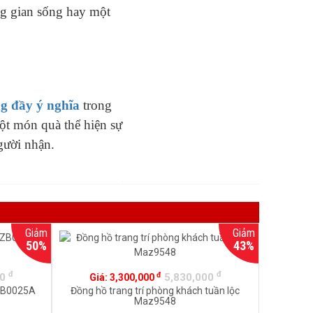
ng gian sống hay một
g đầy ý nghĩa
trong
 một món quà thể hiện sự
gười nhận.
Giảm
Giảm
50%
43%
đ
đ
đ
00
5,830,000
Giá:
3,300,000
 ZB0025A
Đồng hồ trang trí phòng khách tuần lộc
Maz9548