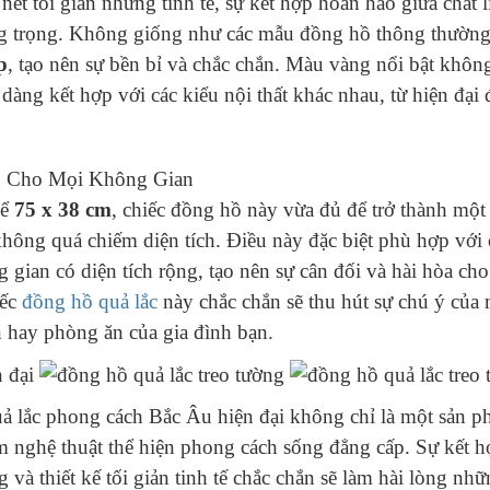
nét tối giản nhưng tinh tế, sự kết hợp hoàn hảo giữa chất 
g trọng. Không giống như các mẫu đồng hồ thông thường,
p
, tạo nên sự bền bỉ và chắc chắn. Màu vàng nổi bật khôn
àng kết hợp với các kiểu nội thất khác nhau, từ hiện đại 
g Cho Mọi Không Gian
hể
75 x 38 cm
, chiếc đồng hồ này vừa đủ để trở thành một
hông quá chiếm diện tích. Điều này đặc biệt phù hợp với 
 gian có diện tích rộng, tạo nên sự cân đối và hài hòa cho 
iếc
đồng hồ quả lắc
này chắc chắn sẽ thu hút sự chú ý của
hay phòng ăn của gia đình bạn.
 lắc phong cách Bắc Âu hiện đại không chỉ là một sản phẩ
 nghệ thuật thể hiện phong cách sống đẳng cấp. Sự kết hợ
 và thiết kế tối giản tinh tế chắc chắn sẽ làm hài lòng nhữ