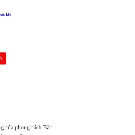
ước khi
n
7
ng của phong cách Bắc