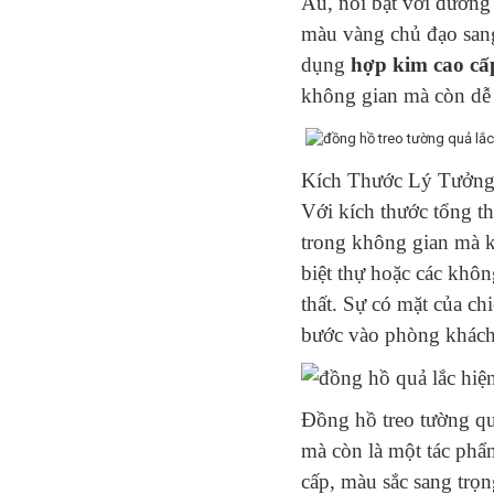
Âu, nổi bật với đường 
màu vàng chủ đạo san
dụng
hợp kim cao cấ
không gian mà còn dễ d
Kích Thước Lý Tưởn
Với kích thước tổng t
trong không gian mà k
biệt thự hoặc các không
thất. Sự có mặt của ch
bước vào phòng khách 
Đồng hồ treo tường quả
mà còn là một tác phẩm
cấp, màu sắc sang trọng