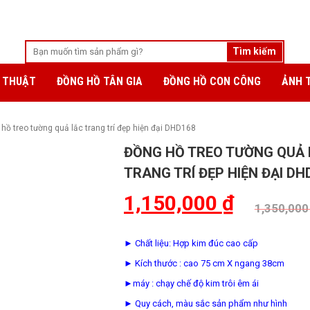
 THUẬT
ĐỒNG HỒ TÂN GIA
ĐỒNG HỒ CON CÔNG
ẢNH 
hồ treo tường quả lắc trang trí đẹp hiện đại DHD168
ĐỒNG HỒ TREO TƯỜNG QUẢ 
TRANG TRÍ ĐẸP HIỆN ĐẠI DH
1,150,000
₫
1,350,00
► Chất liệu: Hợp kim đúc cao cấp
► Kích thước : cao 75 cm X ngang 38cm
►máy : chạy chế độ kim trôi êm ái
► Quy cách, màu sắc sản phẩm như hình