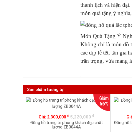
thanh lịch và hiện đạ
món quà tặng ý nghĩa,
Món Quà Tặng Ý Ngh
Không chỉ là món đồ t
các dịp lễ tết, tân gia
trân trọng, vừa mang l
Sản phẩm tương tự
Giảm
56%
đ
đ
5,220,000
Giá:
2,300,000
Gi
Đồng hồ trang trí phòng khách đẹp chất
Đồng hồ t
lượng ZB0044A