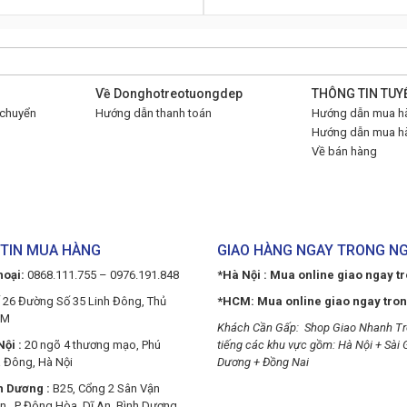
Về Donghotreotuongdep
THÔNG TIN TUY
 chuyển
Hướng dẫn thanh toán
Hướng dẫn mua hà
Hướng dẫn mua hà
Về bán hàng
TIN MUA HÀNG
GIAO HÀNG NGAY TRONG N
hoại:
0868.111.755 – 0976.191.848
*Hà Nội : Mua online giao ngay t
 26 Đường Số 35 Linh Đông, Thủ
*HCM: Mua online giao ngay tro
CM
Khách Cần Gấp: Shop Giao Nhanh Tr
ội :
20 ngõ 4 thương mạo, Phú
tiếng các khu vực gồm: Hà Nội + Sài 
 Đông, Hà Nội
Dương + Đồng Nai
h Dương :
B25, Cổng 2 Sân Vận
n, P Đông Hòa, Dĩ An, Bình Dương