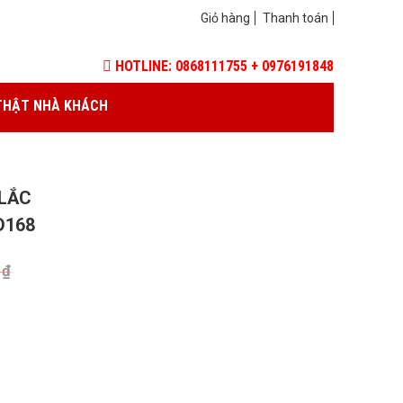
Giỏ hàng
Thanh toán
HOTLINE: 0868111755 + 0976191848
THẬT NHÀ KHÁCH
LẮC
D168
0
₫