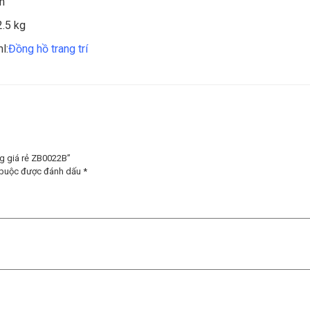
m
2.5 kg
l:
Đồng hồ trang trí
ơng giá rẻ ZB0022B”
 buộc được đánh dấu
*