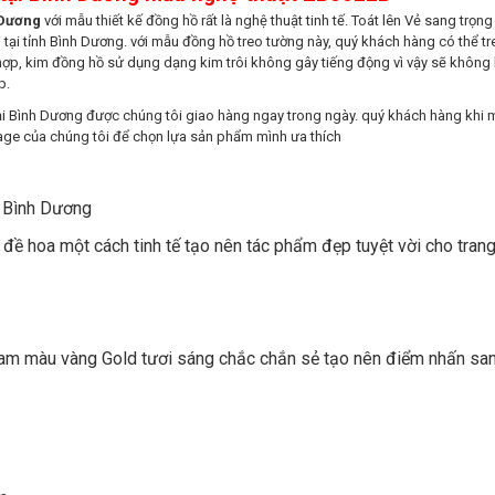
h Dương
với mẫu thiết kế đồng hồ rất là nghệ thuật tinh tế. Toát lên Vẻ sang trọn
 tại tỉnh Bình Dương. với mẫu đồng hồ treo tường này, quý khách hàng có thể t
hợp, kim đồng hồ sử dụng dạng kim trôi không gây tiếng động vì vậy sẽ không 
p.
i Bình Dương được chúng tôi giao hàng ngay trong ngày. quý khách hàng khi 
age của chúng tôi để chọn lựa sản phẩm mình ưa thích
 đề hoa một cách tinh tế tạo nên tác phẩm đẹp tuyệt vời cho trang 
gam màu vàng Gold tươi sáng chắc chắn sẻ tạo nên điểm nhấn san