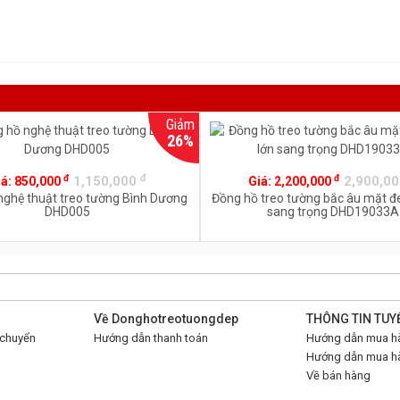
Giảm
26%
đ
đ
đ
1,150,000
2,900,0
iá:
850,000
Giá:
2,200,000
nghệ thuật treo tường Bình Dương
Đồng hồ treo tường bắc âu mặt đ
DHD005
sang trọng DHD19033A
Về Donghotreotuongdep
THÔNG TIN TUY
 chuyển
Hướng dẫn thanh toán
Hướng dẫn mua hà
Hướng dẫn mua hà
Về bán hàng