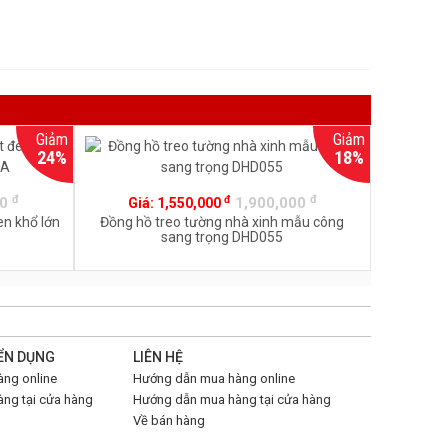
Giảm
Giảm
24%
18%
đ
đ
đ
00
1,900,000
Giá:
1,550,000
en khổ lớn
Đồng hồ treo tường nhà xinh mẫu công
sang trọng DHD055
ỂN DỤNG
LIÊN HỆ
ng online
Hướng dẫn mua hàng online
ng tại cửa hàng
Hướng dẫn mua hàng tại cửa hàng
Về bán hàng