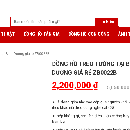
 THUẬT
ĐỒNG HỒ TÂN GIA
ĐỒNG HỒ CON CÔNG
ẢNH 
 tại Bình Dương giá rẻ ZB0022B
ĐỒNG HỒ TREO TƯỜNG TẠI B
DƯƠNG GIÁ RẺ ZB0022B
2,200,000
₫
5,050,00
►Là dòng gốm nhẹ cao cấp đúc nguyên khối 
điêu khắc nỗi theo công nghệ cắt CNC
►thép không gĩ, sơn tỉnh điện 3 lớp chống bay
bám bụi
►Máy:Seiko ( Nhật) chạy êm ái, bảo hành 36 t