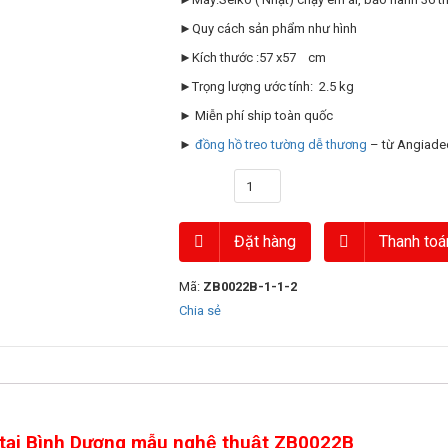
►Quy cách sản phẩm như hình
►Kích thước :57 x57 cm
►Trọng lượng ước tính: 2.5 kg
► Miễn phí ship toàn quốc
►
đồng hồ treo tường dễ thương
– từ Angiad
Số lượng
Đặt hàng
Thanh toá
Mã:
ZB0022B-1-1-2
Chia sẻ
tại Bình Dương mẫu nghệ thuật ZB0022B