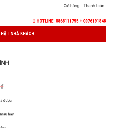
Giỏ hàng
Thanh toán
HOTLINE: 0868111755 + 0976191848
THẬT NHÀ KHÁCH
ÌNH
0
₫
và được
 màu hay
háng