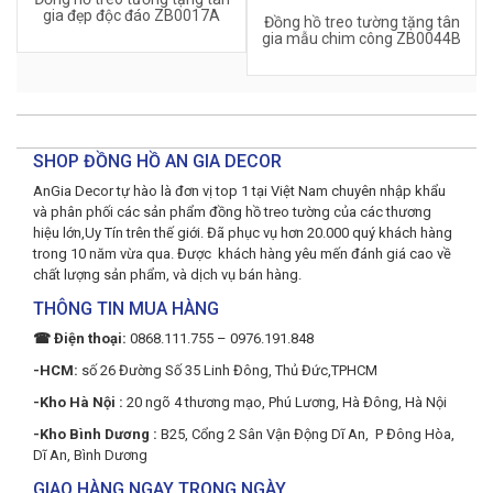
gia đẹp độc đáo ZB0017A
Đồng hồ treo tường tặng tân
gia mẫu chim công ZB0044B
SHOP ĐỒNG HỒ AN GIA DECOR
AnGia Decor tự hào là đơn vị top 1 tại Việt Nam chuyên nhập khẩu
và phân phối các sản phẩm đồng hồ treo tường của các thương
hiệu lớn,Uy Tín trên thế giới. Đã phục vụ hơn 20.000 quý khách hàng
trong 10 năm vừa qua. Được khách hàng yêu mến đánh giá cao về
chất lượng sản phẩm, và dịch vụ bán hàng.
THÔNG TIN MUA HÀNG
☎ Điện thoại:
0868.111.755 – 0976.191.848
-HCM:
số 26 Đường Số 35 Linh Đông, Thủ Đức,TPHCM
-Kho Hà Nội :
20 ngõ 4 thương mạo, Phú Lương, Hà Đông, Hà Nội
-Kho Bình Dương :
B25, Cổng 2 Sân Vận Động Dĩ An, P Đông Hòa,
Dĩ An, Bình Dương
GIAO HÀNG NGAY TRONG NGÀY