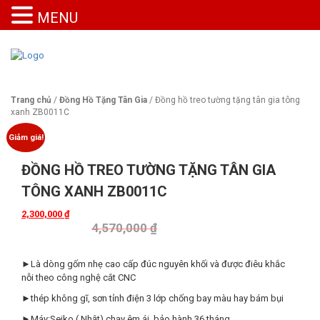
MENU
Trang chủ
/
Đồng Hồ Tặng Tân Gia
/ Đồng hồ treo tường tặng tân gia tông
xanh ZB0011C
Giảm giá!
ĐỒNG HỒ TREO TƯỜNG TẶNG TÂN GIA
TÔNG XANH ZB0011C
2,300,000
₫
4,570,000
₫
►Là dòng gốm nhẹ cao cấp đúc nguyên khối và được điêu khắc
nỗi theo công nghệ cắt CNC
►thép không gĩ, sơn tỉnh điện 3 lớp chống bay màu hay bám bụi
►Máy:Seiko ( Nhật) chạy êm ái, bảo hành 36 tháng