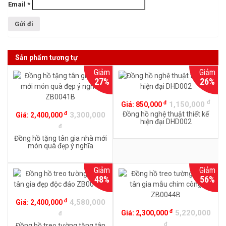
Email
*
Sản phẩm tương tự
Giảm
Giảm
27%
26%
đ
đ
1,150,000
Giá:
850,000
đ
Đồng hồ nghệ thuật thiết kế
3,300,000
Giá:
2,400,000
hiện đại DHD002
đ
Đồng hồ tặng tân gia nhà mới
món quà đẹp ý nghĩa
ZB0041B
Giảm
Giảm
48%
56%
đ
4,580,000
Giá:
2,400,000
đ
5,220,000
Giá:
2,300,000
đ
đ
Đồng hồ treo tường tặng tân