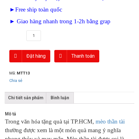
►Free ship toàn quốc
► Giao hàng nhanh trong 1-2h bằng grap
Số lượng
Đặt hàng
Thanh toán
Mã:
MTT13
Chia sẻ
Chi tiết sản phẩm
Bình luận
Mô tả
Trong văn hóa tặng quà tại TP.HCM,
mèo thần tài
thường được xem là một món quà mang ý nghĩa
phong thủy và may mắn. Mèo thần tài được coi là