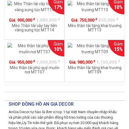
Giảm
Giảm
17%
10%
đ
đ
đ
đ
1,080,000
830,000
Giá:
900,000
Giá:
750,000
Mèo Thần tài vẫy tay tiền
Mèo thần tài tặng khai trương
vàng sung túc MTT14
MTT13
Giảm
Giảm
10%
15%
đ
đ
đ
đ
1,050,000
1,150,000
Giá:
950,000
Giá:
980,000
Mèo thần tài phú quý muôn
Mèo thần tài tặng khai trương
nơi MTT07
MTT09
SHOP ĐỒNG HỒ AN GIA DECOR
AnGia Decor tự hào là đơn vị top 1 tại Việt Nam chuyên nhập khẩu
và phân phối các sản phẩm đồng hồ treo tường của các thương
hiệu lớn,Uy Tín trên thế giới. Đã phục vụ hơn 20.000 quý khách hàng
trong 10 năm vừa qua. Được khách hàng yêu mến đánh giá cao về