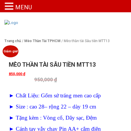
MENU
Trang chủ
/
Mèo Thần Tài TPHCM
/ Mèo thần tài Sâu tiền MTT13
Giảm giá!
MÈO THẦN TÀI SÂU TIỀN MTT13
850,000
₫
950,000
₫
► Chất Liệu: Gốm sứ tráng men cao cấp
► Size : cao 28– rộng 22 – dày 19 cm
► Tặng kèm : Vòng cổ, Dây sạc, Đệm
► Cánh tay vẫy chạy Pin AA+ cắm điện