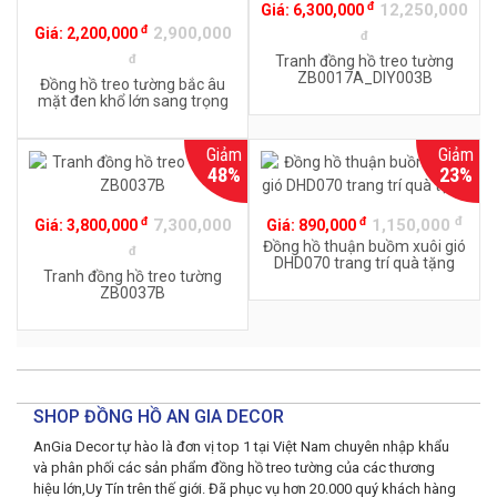
đ
12,250,000
Giá:
6,300,000
đ
2,900,000
Giá:
2,200,000
đ
đ
Tranh đồng hồ treo tường
ZB0017A_DIY003B
Đồng hồ treo tường bắc âu
mặt đen khổ lớn sang trọng
DHD19033A
Giảm
Giảm
48%
23%
đ
đ
đ
7,300,000
1,150,000
Giá:
3,800,000
Giá:
890,000
Đồng hồ thuận buồm xuôi gió
đ
DHD070 trang trí quà tặng
Tranh đồng hồ treo tường
ZB0037B
SHOP ĐỒNG HỒ AN GIA DECOR
AnGia Decor tự hào là đơn vị top 1 tại Việt Nam chuyên nhập khẩu
và phân phối các sản phẩm đồng hồ treo tường của các thương
hiệu lớn,Uy Tín trên thế giới. Đã phục vụ hơn 20.000 quý khách hàng