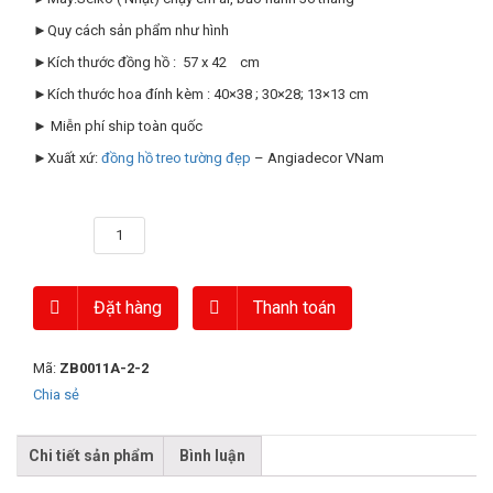
►Quy cách sản phẩm như hình
►Kích thước đồng hồ : 57 x 42 cm
►Kích thước hoa đính kèm : 40×38 ; 30×28; 13×13 cm
► Miễn phí ship toàn quốc
►Xuất xứ:
đồng hồ treo tường đẹp
– Angiadecor VNam
Số lượng
Đặt hàng
Thanh toán
Mã:
ZB0011A-2-2
Chia sẻ
Chi tiết sản phẩm
Bình luận