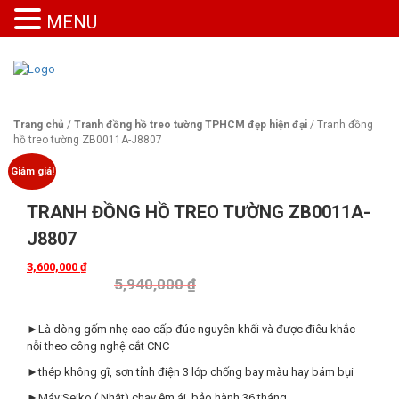
MENU
Trang chủ
/
Tranh đồng hồ treo tường TPHCM đẹp hiện đại
/ Tranh đồng
hồ treo tường ZB0011A-J8807
Giảm giá!
TRANH ĐỒNG HỒ TREO TƯỜNG ZB0011A-
J8807
3,600,000
₫
5,940,000
₫
►Là dòng gốm nhẹ cao cấp đúc nguyên khối và được điêu khắc
nỗi theo công nghệ cắt CNC
►thép không gĩ, sơn tỉnh điện 3 lớp chống bay màu hay bám bụi
►Máy:Seiko ( Nhật) chạy êm ái, bảo hành 36 tháng