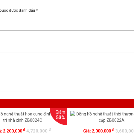
 buộc được đánh dấu
*
Giảm
53%
đ
đ
đ
4,720,000
3,600,0
á:
2,200,000
Giá:
2,000,000