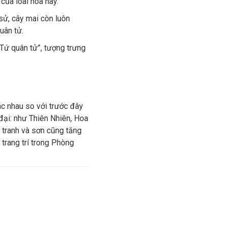
 của loài hoa này.
 sử, cây mai còn luôn
uân tử.
“Tứ quân tử”, tượng trưng
ác nhau so với trước đây
đại: như Thiên Nhiên, Hoa
o tranh và sơn cũng tăng
 trang trí trong Phòng