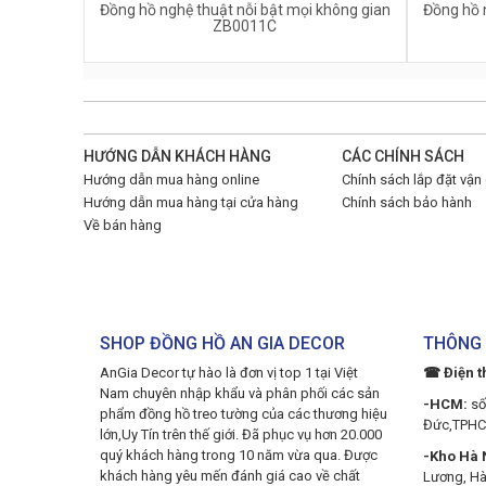
Đồng hồ nghệ thuật nỗi bật mọi không gian
Đồng hồ n
ZB0011C
HƯỚNG DẪN KHÁCH HÀNG
CÁC CHÍNH SÁCH
Hướng dẫn mua hàng online
Chính sách lắp đặt vận
Hướng dẫn mua hàng tại cửa hàng
Chính sách bảo hành
Về bán hàng
SHOP ĐỒNG HỒ AN GIA DECOR
THÔNG 
AnGia Decor tự hào là đơn vị top 1 tại Việt
☎ Điện t
Nam chuyên nhập khẩu và phân phối các sản
-HCM:
số
phẩm đồng hồ treo tường của các thương hiệu
Đức,TPH
lớn,Uy Tín trên thế giới. Đã phục vụ hơn 20.000
quý khách hàng trong 10 năm vừa qua. Được
-Kho Hà N
khách hàng yêu mến đánh giá cao về chất
Lương, Hà