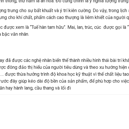
anh thông, thứ năm là ân hòa. Đó cũng chính là ý nghĩa tượng trưng
ng trưng cho sự bất khuất và ý trí kiên cường. Do vậy, trong lịch
ưng cho khí chất, phẩm cách cao thượng là liêm khiết của người q
úc được xem là “Tuế hàn tam hữu”. Mai, lan, trúc, cúc được gọi là 
a bậc văn nhân.
y đã được các nghệ nhân biến thể thành nhiều hình thái bài trí kh
c đông đảo thị hiếu của người tiêu dùng và theo xu hướng hiện 
. được thừa hưởng trình độ khoa học kỹ thuật vì thế chất liệu ta
́i trước đây giúp kéo dài độ bền của sản phẩm, để phù hơp cho việc
n hay hành lang, cầu thang và lối đi