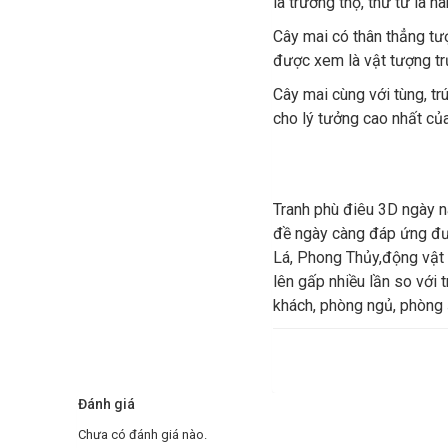
là trường thọ, thứ tư là h
Cây mai có thân thẳng tượ
được xem là vật tượng tr
Cây mai cùng với tùng, tr
cho lý tưởng cao nhất củ
Tranh phù điêu 3D ngày na
đề ngày càng đáp ứng đượ
Lá, Phong Thủy,động vật …
lên gấp nhiều lần so vơ
khách, phòng ngủ, phòng ă
Đánh giá
Chưa có đánh giá nào.