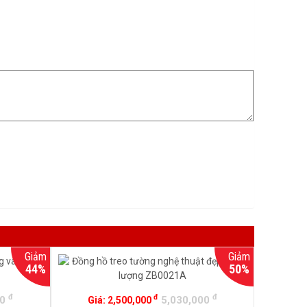
Giảm
Giảm
44%
50%
đ
đ
đ
00
5,030,000
Giá:
2,500,000