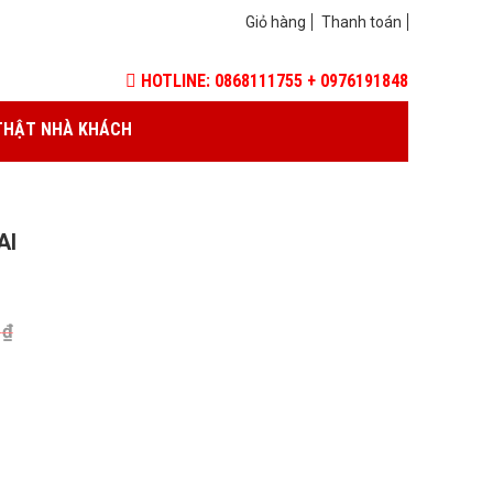
Giỏ hàng
Thanh toán
HOTLINE: 0868111755 + 0976191848
THẬT NHÀ KHÁCH
AI
0
₫