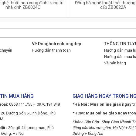
ghệ thuật hoa cung đinh trang trí
Đồng hồ nghệ thuật thời thượng
nhà xinh ZB0024C
cấp ZB0022A
Về Donghotreotuongdep
THÔNG TIN TUY
 chuyển
Hướng dẫn thanh toán
Hướng dẫn mua hà
Hướng dẫn mua hà
Về bán hàng
TIN MUA HÀNG
GIAO HÀNG NGAY TRONG N
hoại:
0868.111.755 – 0976.191.848
*Hà Nội : Mua online giao ngay t
 26 Đường Số 35 Linh Đông, Thủ
*HCM: Mua online giao ngay tro
CM
Khách Cần Gấp: Shop Giao Nhanh Tr
ội :
20 ngõ 4 thương mạo, Phú
tiếng các khu vực gồm: Hà Nội + Sài 
 Đông, Hà Nội
Dương + Đồng Nai