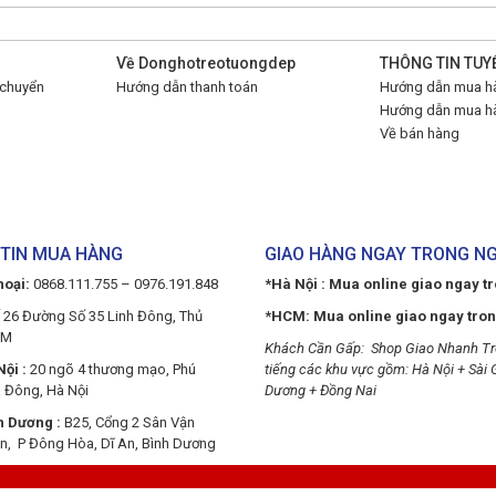
Về Donghotreotuongdep
THÔNG TIN TUY
 chuyển
Hướng dẫn thanh toán
Hướng dẫn mua hà
Hướng dẫn mua hà
Về bán hàng
TIN MUA HÀNG
GIAO HÀNG NGAY TRONG N
hoại:
0868.111.755 – 0976.191.848
*Hà Nội : Mua online giao ngay t
 26 Đường Số 35 Linh Đông, Thủ
*HCM: Mua online giao ngay tro
CM
Khách Cần Gấp: Shop Giao Nhanh Tr
ội :
20 ngõ 4 thương mạo, Phú
tiếng các khu vực gồm: Hà Nội + Sài 
 Đông, Hà Nội
Dương + Đồng Nai
h Dương :
B25, Cổng 2 Sân Vận
n, P Đông Hòa, Dĩ An, Bình Dương