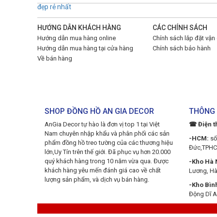
HƯỚNG DẪN KHÁCH HÀNG
CÁC CHÍNH SÁCH
Hướng dẫn mua hàng online
Chính sách lắp đặt vận
Hướng dẫn mua hàng tại cửa hàng
Chính sách bảo hành
Về bán hàng
SHOP ĐỒNG HỒ AN GIA DECOR
THÔNG 
AnGia Decor tự hào là đơn vị top 1 tại Việt
☎ Điện t
Nam chuyên nhập khẩu và phân phối các sản
-HCM:
số
phẩm đồng hồ treo tường của các thương hiệu
Đức,TPH
lớn,Uy Tín trên thế giới. Đã phục vụ hơn 20.000
quý khách hàng trong 10 năm vừa qua. Được
-Kho Hà N
khách hàng yêu mến đánh giá cao về chất
Lương, Hà
lượng sản phẩm, và dịch vụ bán hàng.
-Kho Bìn
Động Dĩ A