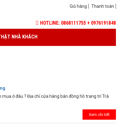
Giỏ hàng
Thanh toán
HOTLINE: 0868111755 + 0976191848
THẬT NHÀ KHÁCH
ởng
nh mua ở đâu ? Địa chỉ cửa hàng bán đồng hồ trang trí Trà
Xem chi tiết