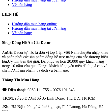
Hướng dẫn mua hàng tại cửa hàng
Về bán hàng
LIÊN HỆ
Hướng dẫn mua hàng online
Hướng dẫn mua hàng tại cửa hàng
Về bán hàng
Shop Đồng Hồ An Gia Decor
AnGia Decor tự hào là đơn vị top 1 tại Việt Nam chuyên nhập khẩu
và phân phối các sản phẩm đồng hồ treo tường của các thương hiệu
lớn,Uy Tín trên thế giới. Đã phục vụ hơn 20.000 quý khách hàng
trong 10 năm vừa qua. Được khách hàng yêu mến đánh giá cao về
chất lượng sản phẩm, và dịch vụ bán hàng.
Thông Tin Mua Hàng
☎ Điện thoại:
0868.111.755 – 0976.191.848
-HCM:
số 26 Đường Số 35 Linh Đông, Thủ Đức,TPHCM
-Kho Hà Nội :
20 ngõ 4 thương mạo, Phú Lương, Hà Đông, Hà