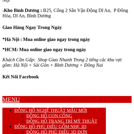
Nội
-Kho Bình Dương :
B25, Cổng 2 Sân Vận Động Dĩ An, P Đông
Hòa, Dĩ An, Bình Dương
Giao Hàng Ngay Trong Ngày
*Hà Nội : Mua online giao ngay trong ngày
*HCM: Mua online giao ngay trong ngày
Khách Cần Gấp: Shop Giao Nhanh Trong 2 tiếng các khu vực
gồm: Hà Nội + Sài Gòn + Bình Dương + Đồng Nai
Kết Nối Facebook
MENU
ĐỒNG HỒ NGHỆ THUẬT MẪU MỚI
ĐỒNG HỒ CON CÔNG
ĐỒNG HỒ TRANG TRÍ MỸ THUẬT
ĐỒNG HỒ PHÙ ĐIÊU GỐM NHẸ 3D
ĐỒNG HỒ PHÙ ĐIÊU 3D ĐƠN