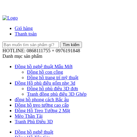
Giỏ hàng
Thanh toán
HOTLINE: 0868111755 + 0976191848
Danh mục sản phẩm
Đồng hồ nghệ thuật Mẫu Mới
Đồng hồ con công
Đồng hồ trang trí mỹ thuật
Đồng Hồ phù điêu gốm nhẹ 3d
Đồng hồ phù điêu 3D đơn
Tranh đồng phù điêu 3D Ghép
đồng hồ phong cách Bắc âu
Đồng hồ treo tường cao cấp
Đồng Hồ Treo Tường 2 Mặt
Mèo Thần Tài
Tranh Phù Điêu 3D
Đồng hồ nghệ thuật