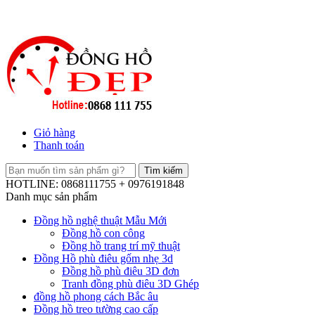
Giỏ hàng
Thanh toán
HOTLINE: 0868111755 + 0976191848
Danh mục sản phẩm
Đồng hồ nghệ thuật Mẫu Mới
Đồng hồ con công
Đồng hồ trang trí mỹ thuật
Đồng Hồ phù điêu gốm nhẹ 3d
Đồng hồ phù điêu 3D đơn
Tranh đồng phù điêu 3D Ghép
đồng hồ phong cách Bắc âu
Đồng hồ treo tường cao cấp