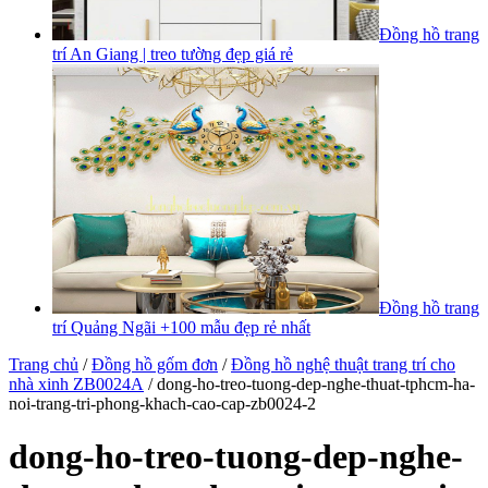
Đồng hồ trang
trí An Giang | treo tường đẹp giá rẻ
Đồng hồ trang
trí Quảng Ngãi +100 mẫu đẹp rẻ nhất
Trang chủ
/
Đồng hồ gốm đơn
/
Đồng hồ nghệ thuật trang trí cho
nhà xinh ZB0024A
/ dong-ho-treo-tuong-dep-nghe-thuat-tphcm-ha-
noi-trang-tri-phong-khach-cao-cap-zb0024-2
dong-ho-treo-tuong-dep-nghe-