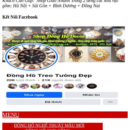
Khách Cần Gấp: Shop Giao Nhanh Trong 2 tiếng các khu vực
gồm: Hà Nội + Sài Gòn + Bình Dương + Đồng Nai
Kết Nối Facebook
MENU
ĐỒNG HỒ NGHỆ THUẬT MẪU MỚI