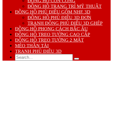
ĐỒNG HỒ CON CÔNG
ĐỒNG HỒ TRANG TRÍ MỸ THUẬT
ĐỒNG HỒ PHÙ ĐIÊU GỐM NHẸ 3D
ĐỒNG HỒ PHÙ ĐIÊU 3D ĐƠN
TRANH ĐỒNG PHÙ ĐIÊU 3D GHÉP
ĐỒNG HỒ PHONG CÁCH BẮC ÂU
ĐỒNG HỒ TREO TƯỜNG CAO CẤP
ĐỒNG HỒ TREO TƯỜNG 2 MẶT
MÈO THẦN TÀI
TRANH PHÙ ĐIÊU 3D