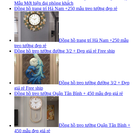
Mẫu Mới hiện đại phòng khách
Đồng hồ trang trí Hà Nam +250 mẫu treo tường đẹp rẻ
Đồng hồ trang trí Hà Nam +250 mẫu
treo tường đẹp rẻ
Đồng hồ treo tường đường 3/2 + Đẹp giá rẻ Free ship
Đồng hồ treo tường đường 3/2 + Đẹp
giá rẻ Free ship
Đồng hồ treo tường Quận Tân Bình + 450 mẫu đẹp giá rẻ
Đồng hồ treo tường Quận Tân Bình +
450 mẫu đẹp giá rẻ