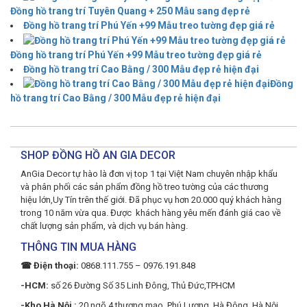
Đồng hồ trang trí Tuyên Quang + 250 Mẫu sang đẹp rẻ
Đồng hồ trang trí Phú Yến +99 Mẫu treo tường đẹp giá rẻ
Đồng hồ trang trí Phú Yến +99 Mẫu treo tường đẹp giá rẻ
Đồng hồ trang trí Cao Bằng / 300 Mẫu đẹp rẻ hiện đại
Đồng
hồ trang trí Cao Bằng / 300 Mẫu đẹp rẻ hiện đại
SHOP ĐỒNG HỒ AN GIA DECOR
AnGia Decor tự hào là đơn vị top 1 tại Việt Nam chuyên nhập khẩu
và phân phối các sản phẩm đồng hồ treo tường của các thương
hiệu lớn,Uy Tín trên thế giới. Đã phục vụ hơn 20.000 quý khách hàng
trong 10 năm vừa qua. Được khách hàng yêu mến đánh giá cao về
chất lượng sản phẩm, và dịch vụ bán hàng.
THÔNG TIN MUA HÀNG
☎ Điện thoại:
0868.111.755 – 0976.191.848
-HCM:
số 26 Đường Số 35 Linh Đông, Thủ Đức,TPHCM
-Kho Hà Nội :
20 ngõ 4 thương mạo, Phú Lương, Hà Đông, Hà Nội