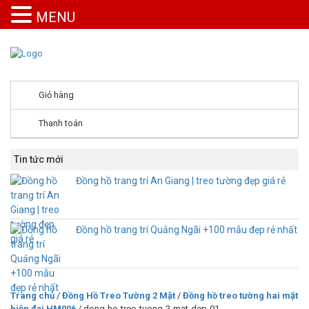
MENU
Giỏ hàng
Thanh toán
Tin tức mới
Đồng hồ trang trí An Giang | treo tường đẹp giá rẻ
Đồng hồ trang trí Quảng Ngãi +100 mẫu đẹp rẻ nhất
Trang chủ
/
Đồng Hồ Treo Tường 2 Mặt
/
Đồng hồ treo tường hai mặt
hiện đại HM006
/ dong-ho-treo-tuong-2-mat-dep-01