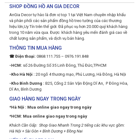
SHOP ĐỒNG HỒ AN GIA DECOR
AnGia Decor tự hào là đơn vị top 1 tại Việt Nam chuyên nhập khẩu
và phân phối các sản phẩm đồng hồ treo tường của các thương
hiệu lớn,Uy Tín trên thế giới. Đã phục vụ hơn 20.000 quý khách hàng
trong 10 năm vừa qua. Được khách hàng yêu mến đánh giá cao về
chất lượng sản phẩm, và dịch vụ bán hàng.
THÔNG TIN MUA HÀNG
☎ Điện thoại:
0868.111.755 – 0976.191.848
-HCM:
số 26 Đường Số 35 Linh Đông, Thủ Đức,TPHCM
-Kho Hà Nội :
20 ngõ 4 thương mạo, Phú Lương, Hà Đông, Hà Nội
-Kho Bình Dương :
B25, Cổng 2 Sân Vận Động Dĩ An, P Đông Hòa,
Dĩ An, Bình Dương
GIAO HÀNG NGAY TRONG NGÀY
*Hà Nội : Mua online giao ngay trong ngày
*HCM: Mua online giao ngay trong ngày
Khách Cần Gấp: Shop Giao Nhanh Trong 2 tiếng các khu vực gồm:
Hà Nội + Sài Gòn + Bình Dương + Đồng Nai