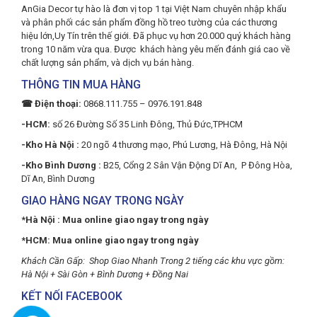
AnGia Decor tự hào là đơn vị top 1 tại Việt Nam chuyên nhập khẩu
và phân phối các sản phẩm đồng hồ treo tường của các thương
hiệu lớn,Uy Tín trên thế giới. Đã phục vụ hơn 20.000 quý khách hàng
trong 10 năm vừa qua. Được khách hàng yêu mến đánh giá cao về
chất lượng sản phẩm, và dịch vụ bán hàng.
THÔNG TIN MUA HÀNG
☎ Điện thoại:
0868.111.755 – 0976.191.848
-HCM:
số 26 Đường Số 35 Linh Đông, Thủ Đức,TPHCM
-Kho Hà Nội :
20 ngõ 4 thương mạo, Phú Lương, Hà Đông, Hà Nội
-Kho Bình Dương :
B25, Cổng 2 Sân Vận Động Dĩ An, P Đông Hòa,
Dĩ An, Bình Dương
GIAO HÀNG NGAY TRONG NGÀY
*Hà Nội : Mua online giao ngay trong ngày
*HCM: Mua online giao ngay trong ngày
Khách Cần Gấp: Shop Giao Nhanh Trong 2 tiếng các khu vực gồm:
Hà Nội + Sài Gòn + Bình Dương + Đồng Nai
KẾT NỐI FACEBOOK