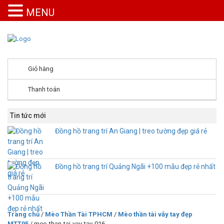
MENU
Giỏ hàng
Thanh toán
Tin tức mới
Đồng hồ trang trí An Giang | treo tường đẹp giá rẻ
Đồng hồ trang trí Quảng Ngãi +100 mẫu đẹp rẻ nhất
Trang chủ
/
Mèo Thần Tài TPHCM
/
Mèo thần tài vẫy tay đẹp
MTT05
/ meo-than-tai-vay-tay-016