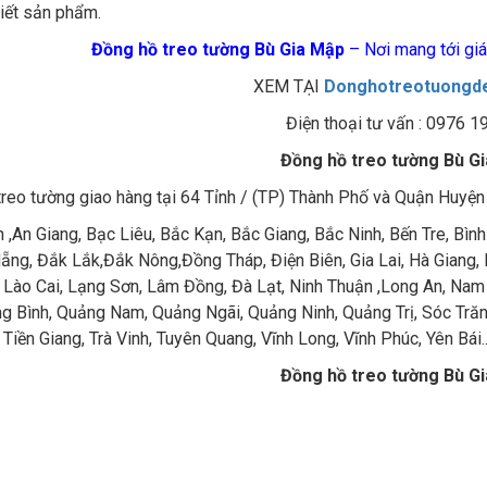
tiết sản phẩm.
Đồng hồ treo tường Bù Gia Mập
– Nơi mang tới giá 
XEM TẠI
Donghotreotuongd
Điện thoại tư vấn : 0976 1
Đồng hồ treo tường Bù G
reo tường giao hàng tại 64 Tỉnh / (TP) Thành Phố và Quận Huyện
,An Giang, Bạc Liêu, Bắc Kạn, Bắc Giang, Bắc Ninh, Bến Tre, Bìn
ẵng, Đắk Lắk,Đắk Nông,Đồng Tháp, Điện Biên, Gia Lai, Hà Giang,
, Lào Cai, Lạng Sơn, Lâm Đồng, Đà Lạt, Ninh Thuận ,Long An, Nam 
g Bình, Quảng Nam, Quảng Ngãi, Quảng Ninh, Quảng Trị, Sóc Trăng
 Tiền Giang, Trà Vinh, Tuyên Quang, Vĩnh Long, Vĩnh Phúc, Yên Bái.
Đồng hồ treo tường Bù G