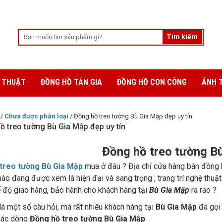
 THUẬT
ĐỒNG HỒ TÂN GIA
ĐỒNG HỒ CON CÔNG
ẢNH 
/
Chưa được phân loại
/ Đồng hồ treo tường Bù Gia Mập đẹp uy tín
ồ treo tường Bù Gia Mập đẹp uy tín
Đồng hồ treo tường B
treo tường Bù Gia Mập
mua ở đâu ? Địa chỉ cửa hàng bán đồng 
ào đang được xem là hiện đại và sang trọng , trang trí nghệ th
 độ giao hàng, bảo hành cho khách hàng tại
Bù Gia Mập
ra rao ?
là một số câu hỏi, mà rất nhiều khách hàng tại
Bù Gia Mập
đã gọi 
các dòng
Đồng hồ treo tường Bù Gia Mập