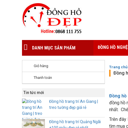
ĐỒNG HỒ NGHỆ
DANH MỤC SẢN PHẨM
Giỏ hàng
Trang chủ
Đồng h
Thanh toán
Tin tức mới
Đồng hồ 
Đồng hồ trang trí An Giang |
đồng hồ n
treo tường đẹp giá rẻ
nhất. Chế
Trên đây 
Đồng hồ trang trí Quảng Ngãi
tìm mua 
+100 mẫu đẹp rẻ nhất