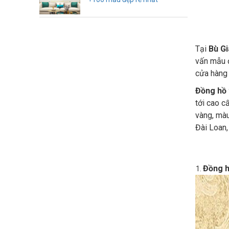
Tại
Bù G
vấn mẫu đ
cửa hàng
Đồng hồ 
tới cao c
vàng, màu
Đài Loan,
Đồng h