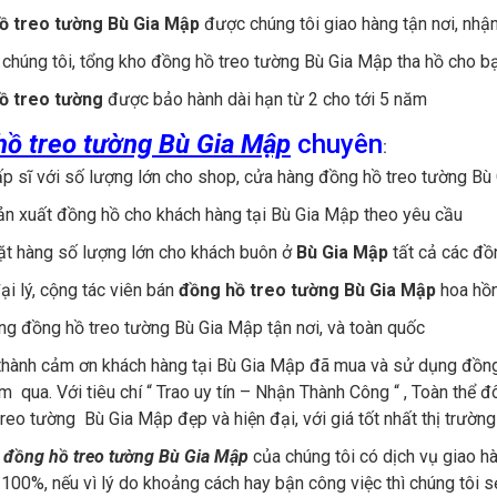
ồ treo tường Bù Gia Mập
được chúng tôi giao hàng tận nơi, nhận
 chúng tôi, tổng kho đồng hồ treo tường Bù Gia Mập tha hồ cho bạ
ồ treo tường
được bảo hành dài hạn từ 2 cho tới 5 năm
hồ treo tường Bù Gia Mập
chuyên
:
p sĩ với số lượng lớn cho shop, cửa hàng đồng hồ treo tường Bù 
n xuất đồng hồ cho khách hàng tại Bù Gia Mập theo yêu cầu
ặt hàng số lượng lớn cho khách buôn ở
Bù Gia Mập
tất cả các đồ
ại lý, cộng tác viên bán
đồng hồ treo tường Bù Gia Mập
hoa hồ
ng đồng hồ treo tường Bù Gia Mập tận nơi, và toàn quốc
thành cảm ơn khách hàng tại Bù Gia Mập đã mua và sử dụng đồng 
 qua. Với tiêu chí “ Trao uy tín – Nhận Thành Công “ , Toàn thể đ
reo tường Bù Gia Mập đẹp và hiện đại, với giá tốt nhất thị trườn
g
đồng hồ treo tường Bù Gia Mập
của chúng tôi có dịch vụ giao h
 100%, nếu vì lý do khoảng cách hay bận công việc thì chúng tôi s