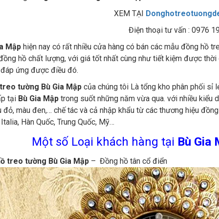
XEM TẠI
Donghotreotuongd
Điện thoại tư vấn : 0976 1
ia Mập
hiện nay có rất nhiều cửa hàng có bán các mẫu đồng hồ treo
ồng hồ chất lượng, với giá tốt nhất cùng như tiết kiệm được thời gi
 đáp ứng được điều đó.
treo tường Bù Gia Mập
của chúng tôi Là tổng kho phân phối sỉ 
ấp tại
Bù Gia Mập
trong suốt những năm vừa qua. với nhiều kiểu 
 đỏ, màu đen,… chế tác và cả nhập khẩu từ các thương hiệu đồng h
 Italia, Hàn Quốc, Trung Quốc, Mỹ…
Một số Loại khách hàng tại
Bù Gia
ồ treo tường Bù Gia Mập
– Đồng hồ tân cổ điển