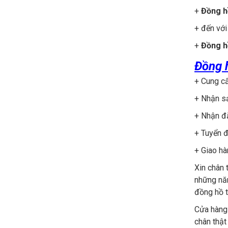
+
Đồng h
+ đến với
+
Đồng h
Đồng 
+ Cung cấ
+ Nhận sả
+ Nhận đ
+ Tuyển đ
+ Giao hà
Xin chân 
những năm
đồng hồ t
Cửa hàn
chân thật