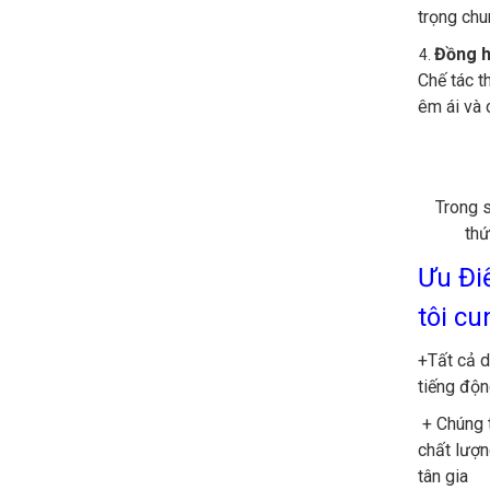
trọng chu
Đồng h
Chế tác t
êm ái và 
Trong 
thứ
Ưu Đi
tôi cu
+Tất cả 
tiếng độn
+ Chúng t
chất lượn
tân gia