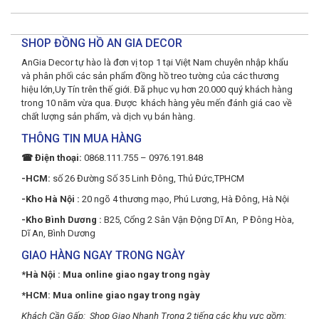
SHOP ĐỒNG HỒ AN GIA DECOR
AnGia Decor tự hào là đơn vị top 1 tại Việt Nam chuyên nhập khẩu
và phân phối các sản phẩm đồng hồ treo tường của các thương
hiệu lớn,Uy Tín trên thế giới. Đã phục vụ hơn 20.000 quý khách hàng
trong 10 năm vừa qua. Được khách hàng yêu mến đánh giá cao về
chất lượng sản phẩm, và dịch vụ bán hàng.
THÔNG TIN MUA HÀNG
☎ Điện thoại:
0868.111.755 – 0976.191.848
-HCM:
số 26 Đường Số 35 Linh Đông, Thủ Đức,TPHCM
-Kho Hà Nội :
20 ngõ 4 thương mạo, Phú Lương, Hà Đông, Hà Nội
-Kho Bình Dương :
B25, Cổng 2 Sân Vận Động Dĩ An, P Đông Hòa,
Dĩ An, Bình Dương
GIAO HÀNG NGAY TRONG NGÀY
*Hà Nội : Mua online giao ngay trong ngày
*HCM: Mua online giao ngay trong ngày
Khách Cần Gấp: Shop Giao Nhanh Trong 2 tiếng các khu vực gồm: