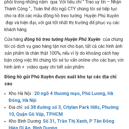
phối trong những năm qua. Với tiêu chí “ Trao uy tín – Nhận
Thành Công “ , Toàn thể đôị ngũ CTY chúng tôi sẻ tiếp tục
cho ra đời các mẫu đồng hồ treo tường Huyện Phú Xuyên
đẹp và hiện đại, với giá tốt nhất thị trường để phục vụ các
khách hàng.
Cửa hàng
đồng hồ treo tường Huyện Phú Xuyên
của chúng
tôi có dịch vụ giao hàng tận nơi cho bạn, tất cả các hình ảnh
sản phẩm là chân thật 100%, nếu vì lý do khoảng cách hay
bận công việc thì chúng tôi sẻ tư vấn online cho các bạn, với
hình ảnh + video quay chi tiết sản phẩm.
Đồng hồ gửi Phú Xuyên được xuất kho tại các địa chỉ
sau
Kho Hà Nội :
20 ngõ 4 thương mạo, Phú Lương, Hà
Đông, Hà Nội
Địa chỉ:
số 38 đường số 3, Citylan Park Hills, Phường
10, Quận Gò Vấp, TPHCM
Kho Bình Dương:
Số 31, Trần Thị Xanh, P Tân Đông
Hiệp Dĩ An, Bình Dương