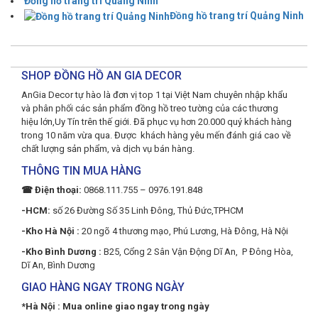
Đồng hồ trang trí Quảng Ninh
Đồng hồ trang trí Quảng Ninh
SHOP ĐỒNG HỒ AN GIA DECOR
AnGia Decor tự hào là đơn vị top 1 tại Việt Nam chuyên nhập khẩu
và phân phối các sản phẩm đồng hồ treo tường của các thương
hiệu lớn,Uy Tín trên thế giới. Đã phục vụ hơn 20.000 quý khách hàng
trong 10 năm vừa qua. Được khách hàng yêu mến đánh giá cao về
chất lượng sản phẩm, và dịch vụ bán hàng.
THÔNG TIN MUA HÀNG
☎ Điện thoại:
0868.111.755 – 0976.191.848
-HCM:
số 26 Đường Số 35 Linh Đông, Thủ Đức,TPHCM
-Kho Hà Nội :
20 ngõ 4 thương mạo, Phú Lương, Hà Đông, Hà Nội
-Kho Bình Dương :
B25, Cổng 2 Sân Vận Động Dĩ An, P Đông Hòa,
Dĩ An, Bình Dương
GIAO HÀNG NGAY TRONG NGÀY
*Hà Nội : Mua online giao ngay trong ngày