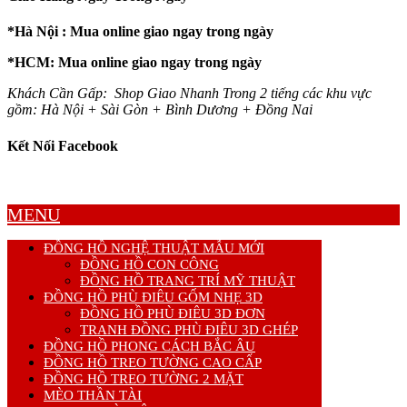
*Hà Nội : Mua online giao ngay trong ngày
*HCM: Mua online giao ngay trong ngày
Khách Cần Gấp: Shop Giao Nhanh Trong 2 tiếng các khu vực
gồm: Hà Nội + Sài Gòn + Bình Dương + Đồng Nai
Kết Nối Facebook
MENU
ĐỒNG HỒ NGHỆ THUẬT MẪU MỚI
ĐỒNG HỒ CON CÔNG
ĐỒNG HỒ TRANG TRÍ MỸ THUẬT
ĐỒNG HỒ PHÙ ĐIÊU GỐM NHẸ 3D
ĐỒNG HỒ PHÙ ĐIÊU 3D ĐƠN
TRANH ĐỒNG PHÙ ĐIÊU 3D GHÉP
ĐỒNG HỒ PHONG CÁCH BẮC ÂU
ĐỒNG HỒ TREO TƯỜNG CAO CẤP
ĐỒNG HỒ TREO TƯỜNG 2 MẶT
MÈO THẦN TÀI