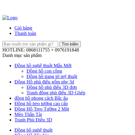
Giỏ hàng
Thanh toán
HOTLINE: 0868111755 + 0976191848
Danh mục sản phẩm
Đồng hồ nghệ thuật Mẫu Mới
Đồng hồ con công
Đồng hồ trang trí mỹ thuật
Đồng Hồ phù điêu gốm nhẹ 3d
Đồng hồ phù điêu 3D đơn
Tranh đồng phù điêu 3D Ghép
đồng hồ phong cách Bắc âu
Đồng hồ treo tường cao cấp
Đồng Hồ Treo Tường 2 Mặt
Mèo Thần Tài
Tranh Phù Điêu 3D
Đồng hồ nghệ thuật