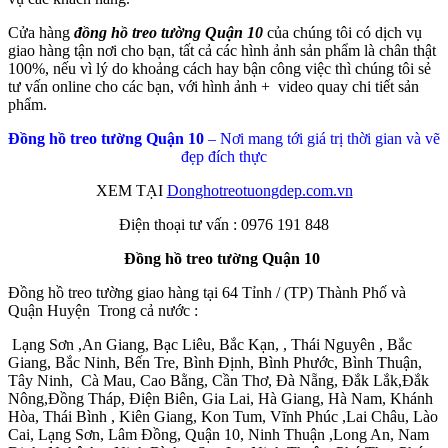
Cửa hàng
đồng hồ treo tường Quận 10
của chúng tôi có dịch vụ
giao hàng tận nơi cho bạn, tất cả các hình ảnh sản phẩm là chân thật
100%, nếu vì lý do khoảng cách hay bận công việc thì chúng tôi sẻ
tư vấn online cho các bạn, với hình ảnh + video quay chi tiết sản
phẩm.
Đồng hồ treo tường Quận 10
– Nơi mang tới giá trị thời gian và vẽ
đẹp đích thực
XEM TẠI
Donghotreotuongdep.com.vn
Điện thoại tư vấn : 0976 191 848
Đồng hồ treo tường Quận 10
Đồng hồ treo tường giao hàng tại 64 Tỉnh / (TP) Thành Phố và
Quận Huyện Trong cả nước :
Lạng Sơn ,An Giang, Bạc Liêu, Bắc Kạn, , Thái Nguyên , Bắc
Giang, Bắc Ninh, Bến Tre, Bình Định, Bình Phước, Bình Thuận,
Tây Ninh, Cà Mau, Cao Bằng, Cần Thơ, Đà Nẵng, Đắk Lắk,Đắk
Nông,Đồng Tháp, Điện Biên, Gia Lai, Hà Giang, Hà Nam, Khánh
Hòa, Thái Bình , Kiên Giang, Kon Tum, Vĩnh Phúc ,Lai Châu, Lào
Cai, Lạng Sơn, Lâm Đồng, Quận 10, Ninh Thuận ,Long An, Nam