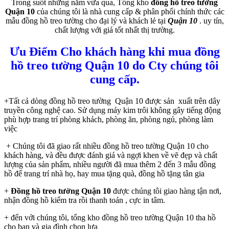
Trong suốt những năm vừa qua, Tổng kho
đồng hồ treo tường
Quận 10
của chúng tôi là nhà cung cấp & phân phối chính thức các
mẫu đồng hồ treo tường cho đại lý và khách lẻ tại
Quận 10
. uy tín,
chất lượng với giá tốt nhất thị trường.
Ưu Điểm Cho khách hàng khi mua
đồng
hồ treo tường Quận 10
do Cty chúng tôi
cung cấp.
+Tất cả dòng đồng hồ treo tường Quận 10 được sản xuất trên dây
truyền công nghệ cao. Sử dụng máy kim trôi không gây tiếng động
phù hợp trang trí phòng khách, phòng ăn, phòng ngủ, phòng làm
việc
+ Chúng tôi đã giao rất nhiều đồng hồ treo tường Quận 10 cho
khách hàng, và đều được đánh giá và ngợi khen về vẽ đẹp và chất
lượng của sản phẩm, nhiều người đã mua thêm 2 đến 3 mẫu đồng
hồ để trang trí nhà họ, hay mua tặng quà, đồng hồ tặng tân gia
+
Đồng hồ treo tường Quận 10
được chúng tôi giao hàng tận nơi,
nhận đồng hồ kiểm tra rồi thanh toán , cực in tâm.
+ đến với chúng tôi, tổng kho đồng hồ treo tường Quận 10 tha hồ
cho bạn và gia đình chọn lựa