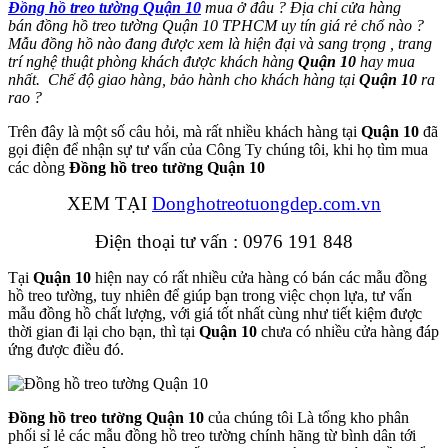
Đồng hồ treo tường Quận 10
mua ở đâu ? Địa chỉ cửa hàng
bán đồng hồ treo tường Quận 10 TPHCM uy tín giá rẻ chổ nào ?
Mẫu đồng hồ nào đang được xem là hiện đại và sang trọng , trang
trí nghệ thuật phòng khách được khách hàng
Quận 10
hay mua
nhất. Chế độ giao hàng, bảo hành cho khách hàng tại
Quận 10
ra
rao ?
Trên đây là một số câu hỏi, mà rất nhiều khách hàng tại
Quận 10
đã
gọi điện để nhận sự tư vấn của Công Ty chúng tôi, khi họ tìm mua
các dòng
Đồng hồ treo tường Quận 10
XEM TẠI
Donghotreotuongdep.com.vn
Điện thoại tư vấn : 0976 191 848
Tại
Quận 10
hiện nay có rất nhiều cửa hàng có bán các mẫu đồng
hồ treo tường, tuy nhiên để giúp bạn trong việc chọn lựa, tư vấn
mẫu đồng hồ chất lượng, với giá tốt nhất cùng như tiết kiệm được
thời gian đi lại cho bạn, thì tại
Quận 10
chưa có nhiều cửa hàng đáp
ứng được điều đó.
Đồng hồ treo tường Quận 10
của chúng tôi Là tổng kho phân
phối sỉ lẻ các mẫu đồng hồ treo tường chính hãng từ bình dân tới