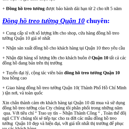
+
Đồng hồ treo tường
được bảo hành dài hạn từ 2 cho tới 5 năm
Đồng hồ treo tường Quận 10
chuyên:
+ Cung cấp sĩ với số lượng lớn cho shop, cửa hàng đồng hồ treo
tường Quận 10 giá rẻ nhất
+ Nhận sản xuất đồng hồ cho khách hàng tại Quận 10 theo yêu cầu
+ Nhận đặt hàng số lượng lớn cho khách buôn ở
Quận 10
tất cả các
đồng hồ đang bán trên thị trường
+ Tuyển đại lý, cộng tác viên bán
đồng hồ treo tường Quận 10
hoa hồng cao
+ Giao hàng đồng hồ treo tường Quận 10( Thành Phố Hồ Chí Minh
) tận nơi, và toàn quốc
Xin chân thành cảm ơn khách hàng tại Quận 10 đã mua và sử dụng
đồng hồ treo tường của Cty chúng tôi phân phối trong những năm
qua. Với tiêu chí “ Trao uy tín – Nhận Thành Công “ , Toàn thể đôị
ngũ CTY chúng tôi sẻ tiếp tục cho ra đời các mẫu đồng hồ treo
tường Quận 10 đẹp và hiện đại, với giá tốt nhất thị trường để phục
vụ các khách hàng.