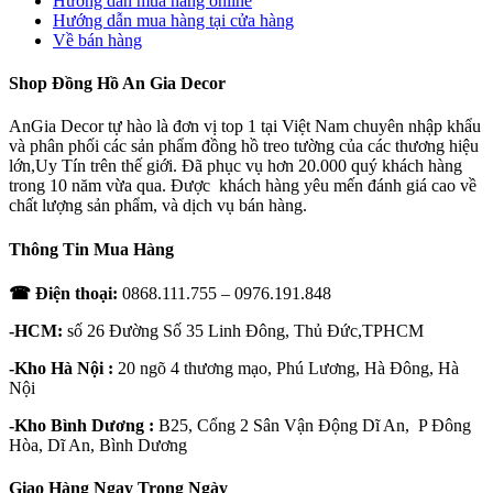
Hướng dẫn mua hàng online
Hướng dẫn mua hàng tại cửa hàng
Về bán hàng
Shop Đồng Hồ An Gia Decor
AnGia Decor tự hào là đơn vị top 1 tại Việt Nam chuyên nhập khẩu
và phân phối các sản phẩm đồng hồ treo tường của các thương hiệu
lớn,Uy Tín trên thế giới. Đã phục vụ hơn 20.000 quý khách hàng
trong 10 năm vừa qua. Được khách hàng yêu mến đánh giá cao về
chất lượng sản phẩm, và dịch vụ bán hàng.
Thông Tin Mua Hàng
☎ Điện thoại:
0868.111.755 – 0976.191.848
-HCM:
số 26 Đường Số 35 Linh Đông, Thủ Đức,TPHCM
-Kho Hà Nội :
20 ngõ 4 thương mạo, Phú Lương, Hà Đông, Hà
Nội
-Kho Bình Dương :
B25, Cổng 2 Sân Vận Động Dĩ An, P Đông
Hòa, Dĩ An, Bình Dương
Giao Hàng Ngay Trong Ngày