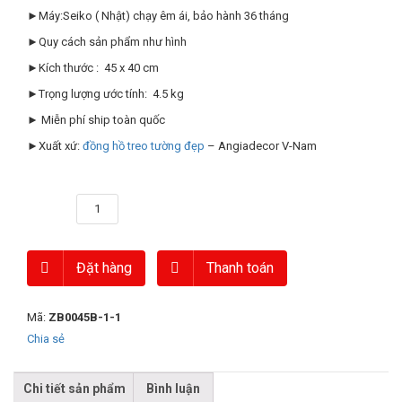
►Máy:Seiko ( Nhật) chạy êm ái, bảo hành 36 tháng
►Quy cách sản phẩm như hình
►Kích thước : 45 x 40 cm
►Trọng lượng ước tính: 4.5 kg
► Miễn phí ship toàn quốc
►Xuất xứ:
đồng hồ treo tường đẹp
– Angiadecor V-Nam
Số lượng
Đặt hàng
Thanh toán
Mã:
ZB0045B-1-1
Chia sẻ
Chi tiết sản phẩm
Bình luận