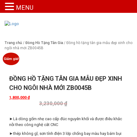
MENU
Trang chủ
/
Đồng Hồ Tặng Tân Gia
/ Đồng hồ tặng tân gia mẫu đẹp xinh cho
ngôi nhà mới ZB0045B
Giảm giá!
ĐỒNG HỒ TẶNG TÂN GIA MẪU ĐẸP XINH
CHO NGÔI NHÀ MỚI ZB0045B
1,800,000
₫
3,230,000
₫
►Là dòng gốm nhẹ cao cấp đúc nguyên khối và được điêu khắc
nỗi theo công nghệ cắt CNC
►thép không gĩ, sơn tỉnh điện 3 lớp chống bay màu hay bám bụi