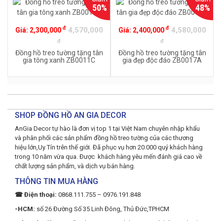
50%
48%
đ
đ
4,570,000
4,580,000
Giá:
2,300,000
Giá:
2,400,000
đ
đ
Đồng hồ treo tường tặng tân
Đồng hồ treo tường tặng tân
gia tông xanh ZB0011C
gia đẹp độc đáo ZB0017A
SHOP ĐỒNG HỒ AN GIA DECOR
AnGia Decor tự hào là đơn vị top 1 tại Việt Nam chuyên nhập khẩu
và phân phối các sản phẩm đồng hồ treo tường của các thương
hiệu lớn,Uy Tín trên thế giới. Đã phục vụ hơn 20.000 quý khách hàng
trong 10 năm vừa qua. Được khách hàng yêu mến đánh giá cao về
chất lượng sản phẩm, và dịch vụ bán hàng.
THÔNG TIN MUA HÀNG
☎ Điện thoại:
0868.111.755 – 0976.191.848
-HCM:
số 26 Đường Số 35 Linh Đông, Thủ Đức,TPHCM