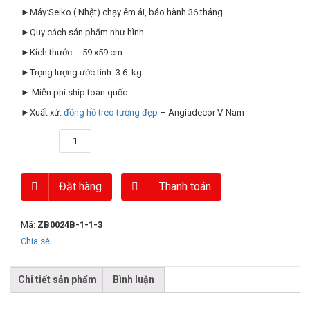
►Máy:Seiko ( Nhật) chạy êm ái, bảo hành 36 tháng
►Quy cách sản phẩm như hình
►Kích thước : 59 x59 cm
►Trọng lượng ước tính: 3.6 kg
► Miễn phí ship toàn quốc
►Xuất xứ:
đồng hồ treo tường đẹp
– Angiadecor V-Nam
Số lượng
Đặt hàng
Thanh toán
Mã:
ZB0024B-1-1-3
Chia sẻ
Chi tiết sản phẩm
Bình luận