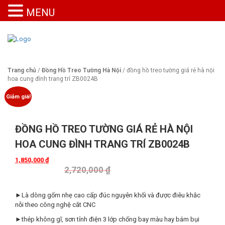
MENU
Trang chủ
/
Đồng Hồ Treo Tường Hà Nội
/ đồng hồ treo tường giá rẻ hà nội
hoa cung đình trang trí ZB0024B
Giảm giá!
ĐỒNG HỒ TREO TƯỜNG GIÁ RẺ HÀ NỘI
HOA CUNG ĐÌNH TRANG TRÍ ZB0024B
1,850,000
₫
2,720,000
₫
►Là dòng gốm nhẹ cao cấp đúc nguyên khối và được điêu khắc
nỗi theo công nghệ cắt CNC
►thép không gĩ, sơn tỉnh điện 3 lớp chống bay màu hay bám bụi