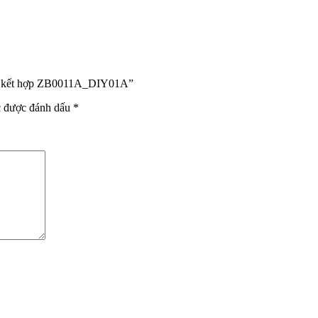
 hoa kết hợp ZB0011A_DIY01A”
c được đánh dấu
*