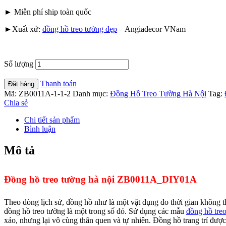
► Miễn phí ship toàn quốc
►Xuất xứ:
đồng hồ treo tường đẹp
– Angiadecor VNam
Số lượng
Thanh toán
Đặt hàng
Mã:
ZB0011A-1-1-2
Danh mục:
Đồng Hồ Treo Tường Hà Nội
Tag:
Chia sẻ
Chi tiết sản phẩm
Bình luận
Mô tả
Đồng hồ treo tường hà nội ZB0011A_DIY01A
Theo dòng lịch sử, đồng hồ như là một vật dụng đo thời gian không th
đồng hồ treo tường là một trong số đó. Sử dụng các mẫu
đồng hồ tre
xảo, nhưng lại vô cùng thân quen và tự nhiên. Đồng hồ trang trí đượ