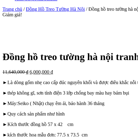
Trang chủ
/
Đồng Hồ Treo Tường Hà Nội
/ Đồng hồ treo tường hà 
Giảm giá!
Đồng hồ treo tường hà nội tra
11,640,000
₫
6,000,000
₫
►Là dòng gốm nhẹ cao cấp đúc nguyên khối và được điêu khắc nỗi
►thép không gĩ, sơn tỉnh điện 3 lớp chống bay màu hay bám bụi
►Máy:Seiko ( Nhật) chạy êm ái, bảo hành 36 tháng
►Quy cách sản phẩm như hình
►Kích thước đồng hồ 57 x 42 cm
►kích thước hoa mẫu đơn: 77.5 x 73.5 cm