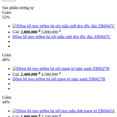
Sản phẩm tương tự
Giảm
52%
đ
đ
Giá:
2,800,000
5,800,000
Đồng hồ treo tường hà nội mẫu mới đẹp độc đáo ZB0047C
Giảm
48%
đ
đ
Giá:
2,400,000
4,580,000
Đồng hồ treo tường hà nội trang trí màu xanh ZB0027B
Giảm
44%
đ
đ
Giá:
1,800,000
3,230,000