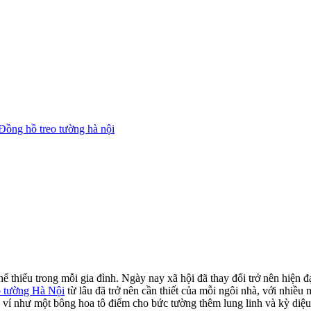
Đồng hồ treo tường hà nội
ể thiếu trong mỗi gia đình. Ngày nay xã hội đã thay đổi trở nên hiện đ
o tường Hà Nội
từ lâu đã trở nên cần thiết của mỗi ngôi nhà, với nhiều
c ví như một bông hoa tô điểm cho bức tường thêm lung linh và kỳ diệu