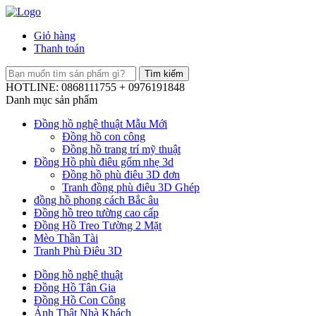
Giỏ hàng
Thanh toán
HOTLINE: 0868111755 + 0976191848
Danh mục sản phẩm
Đồng hồ nghệ thuật Mẫu Mới
Đồng hồ con công
Đồng hồ trang trí mỹ thuật
Đồng Hồ phù điêu gốm nhẹ 3d
Đồng hồ phù điêu 3D đơn
Tranh đồng phù điêu 3D Ghép
đồng hồ phong cách Bắc âu
Đồng hồ treo tường cao cấp
Đồng Hồ Treo Tường 2 Mặt
Mèo Thần Tài
Tranh Phù Điêu 3D
Đồng hồ nghệ thuật
Đồng Hồ Tân Gia
Đồng Hồ Con Công
Ảnh Thật Nhà Khách