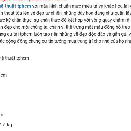
hệ thuật tphcm
với mẫu hình chuẩn mực miêu tả và khắc họa lại v
h thoát tóa lên vẻ đẹp tự nhiên, những dây hoa đang như quấn lấ
c kỳ chân thực, sự chân thực đó kết hợp với vòng quay chậm rãi
gian đẹp cho mỗi chúng ta, chính vì thế trưng một mẫu đồng hồ tre
hung cư tại tphcm luôn tạo nên những vẽ đẹp độc đáo và gần gủi v
ác cộng đông chung cư tin tưởng mua trang trí cho nhà của họ n
cm
2.7 kg