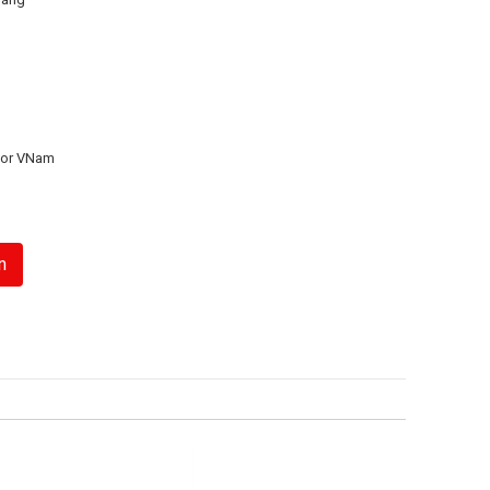
or VNam
n