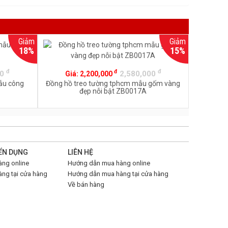
Giảm
Giảm
18%
15%
đ
đ
đ
00
2,580,000
Giá:
2,200,000
ẫu công
Đồng hồ treo tường tphcm mẫu gốm vàng
đẹp nỗi bật ZB0017A
ỂN DỤNG
LIÊN HỆ
ng online
Hướng dẫn mua hàng online
ng tại cửa hàng
Hướng dẫn mua hàng tại cửa hàng
Về bán hàng