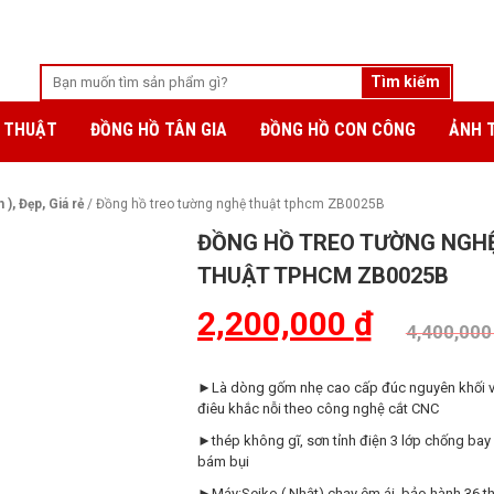
 THUẬT
ĐỒNG HỒ TÂN GIA
ĐỒNG HỒ CON CÔNG
ẢNH 
, Đẹp, Giá rẻ
/ Đồng hồ treo tường nghệ thuật tphcm ZB0025B
ĐỒNG HỒ TREO TƯỜNG NGH
THUẬT TPHCM ZB0025B
2,200,000
₫
4,400,00
►Là dòng gốm nhẹ cao cấp đúc nguyên khối 
điêu khắc nỗi theo công nghệ cắt CNC
►thép không gĩ, sơn tỉnh điện 3 lớp chống bay
bám bụi
►Máy:Seiko ( Nhật) chạy êm ái, bảo hành 36 t