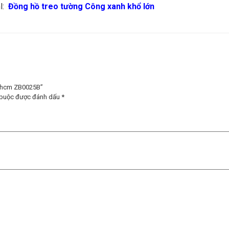
l:
Đồng hồ treo tường Công xanh khổ lớn
 tphcm ZB0025B”
 buộc được đánh dấu
*