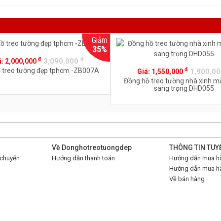
Giảm
35%
đ
đ
3,090,000
á:
2,000,000
đ
 treo tường đẹp tphcm -ZB007A
1,900,0
Giá:
1,550,000
Đồng hồ treo tường nhà xinh m
sang trọng DHD055
Về Donghotreotuongdep
THÔNG TIN TUY
 chuyển
Hướng dẫn thanh toán
Hướng dẫn mua hà
Hướng dẫn mua hà
Về bán hàng