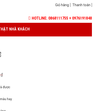
Giỏ hàng
Thanh toán
HOTLINE: 0868111755 + 0976191848
THẬT NHÀ KHÁCH
Ệ
0
₫
và được
 màu hay
háng