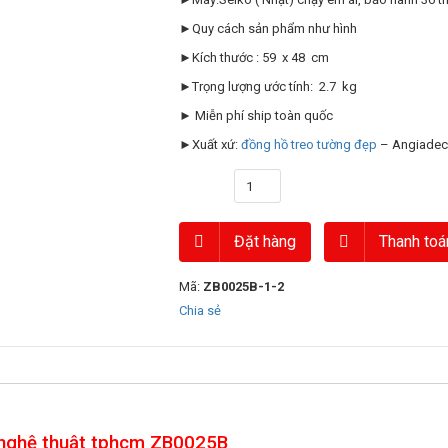
►Quy cách sản phẩm như hình
►Kích thước : 59 x 48 cm
►Trọng lượng ước tính: 2.7 kg
► Miễn phí ship toàn quốc
►Xuất xứ:
đồng hồ treo tường đẹp
– Angiadec
Số lượng
Đặt hàng
Thanh toá
Mã:
ZB0025B-1-2
Chia sẻ
 nghệ thuật tphcm ZB0025B