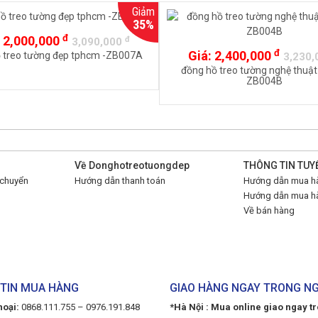
Giảm
35%
đ
:
2,000,000
đ
3,090,000
đ
Giá:
2,400,000
 treo tường đẹp tphcm -ZB007A
3,230
đồng hồ treo tường nghệ thuậ
ZB004B
Về Donghotreotuongdep
THÔNG TIN TUY
 chuyển
Hướng dẫn thanh toán
Hướng dẫn mua hà
Hướng dẫn mua hà
Về bán hàng
TIN MUA HÀNG
GIAO HÀNG NGAY TRONG N
hoại:
0868.111.755 – 0976.191.848
*Hà Nội : Mua online giao ngay t