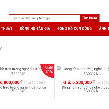
 THUẬT
ĐỒNG HỒ TÂN GIA
ĐỒNG HỒ CON CÔNG
ẢNH 
m”
Giảm
41%
đ
đ
6,800,000
Giá:
5,300,000
đ
11,620,000
10,190
ồ treo tường nghệ thuật tphcm
Đồng hồ treo tường nghệ thuậ
ZB0034B
ZB0032A