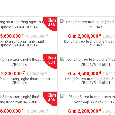
Giảm
45%
đ
đ
5,600,000
Giá:
2,000,000
đ
10,240,000
2,820
g hồ treo tường nghệ thuật
Đồng hồ treo tường nghệ thuật
tphcmZB006A-DIY01A
ZB004B
Giảm
50%
đ
đ
:
2,200,000
Giá:
4,500,000
đ
4,400,000
8,820
ồ treo tường nghệ thuật tphcm
Đồng hồ treo tường nghệ thuậ
ZB0025B
ZB0017A_2L5001
Giảm
40%
đ
đ
6,800,000
Giá:
2,200,000
đ
11,290,000
2,580