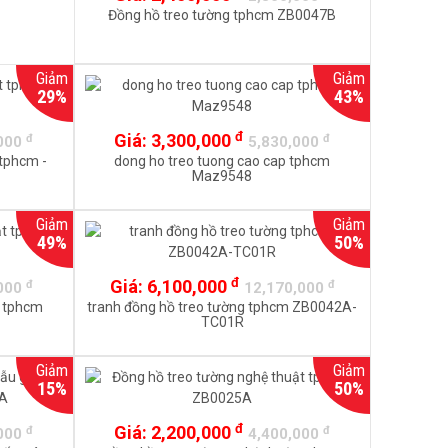
Đồng hồ treo tường tphcm ZB0047B
Giảm
Giảm
29%
43%
đ
Giá:
3,300,000
đ
đ
,000
5,830,000
 tphcm -
dong ho treo tuong cao cap tphcm
Maz9548
Giảm
Giảm
49%
50%
đ
Giá:
6,100,000
đ
đ
,000
12,170,000
t tphcm
tranh đồng hồ treo tường tphcm ZB0042A-
TC01R
Giảm
Giảm
15%
50%
đ
Giá:
2,200,000
đ
đ
,000
4,400,000