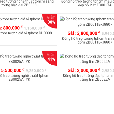
treo tường nghệ thuật tphcm sang
Đồng hồ treo tường tphcm mẫu 
trọng hiện đại ZB0038
đẹp nỗi bật ZB0017A
Giảm
30%
đ
á:
800,000
đ
1,150,000
đ
Giá:
3,800,000
 treo tường giá rẻ tphcm DHD008
5,940
Đồng hồ treo tường tphcm tranh
gốm ZB0011B-J8807
Giảm
41%
đ
đ
:
5,500,000
Giá:
2,000,000
đ
9,250,000
2,980
ồ treo tường nghệ thuật tphcm
Đồng hồ treo tường đẹp tphcm
ZB0025A_YK
trắng tím ZB0022A