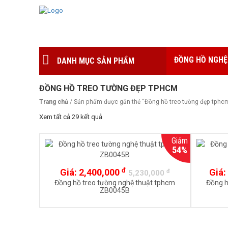
ĐỒNG HỒ NGHỆ
DANH MỤC SẢN PHẨM
ĐỒNG HỒ TREO TƯỜNG ĐẸP TPHCM
Trang chủ
/ Sản phẩm được gắn thẻ “Đồng hồ treo tường đẹp tphc
Xem tất cả 29 kết quả
Giảm
54%
đ
Giá:
2,400,000
Giá:
đ
5,230,000
Đồng hồ treo tường nghệ thuật tphcm
Đồng h
ZB0045B