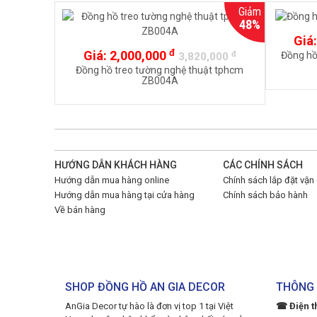
Giảm
48%
Giá
đ
Giá:
2,000,000
đ
Đồng hồ
3,820,000
Đồng hồ treo tường nghệ thuật tphcm
ZB004A
HƯỚNG DẪN KHÁCH HÀNG
CÁC CHÍNH SÁCH
Hướng dẫn mua hàng online
Chính sách lắp đặt vận
Hướng dẫn mua hàng tại cửa hàng
Chính sách bảo hành
Về bán hàng
SHOP ĐỒNG HỒ AN GIA DECOR
THÔNG 
AnGia Decor tự hào là đơn vị top 1 tại Việt
☎ Điện t