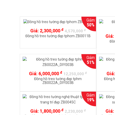
Giảm
50%
đ
Giá:
2,300,000
đ
4,570,000
Giá:
Đồng hồ treo tường đẹp tphcm ZB0011B
Đồn
Giảm
51%
đ
Giá:
6,000,000
Giá
đ
12,250,000
Đồng hồ treo tường đẹp tphm
Đồng h
ZB0022A_DIY003B
Giảm
19%
đ
Giá:
1,800,000
Giá:
đ
2,230,000