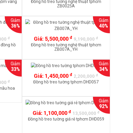
gốm vàng
Đồng hồ treo tường nghệ thuật tphcm
ZB0025A
Giảm
Giảm
36%
40%
đ
Giá:
5,500,000
đ
đ
,000
9,190,000
 đồng hồ
Đồng hồ treo tường nghệ thuật tphcm
ZB007A_YH
Giảm
Giảm
33%
34%
đ
Giá:
1,450,000
đ
2,200,000
đ
Đồng hồ treo tường tphcm DHD057
,000
 mẫu hoa
Giảm
92%
đ
Giá:
1,100,000
đ
13,500,000
Đồng hồ treo tường giá rẻ tphcm DHD059