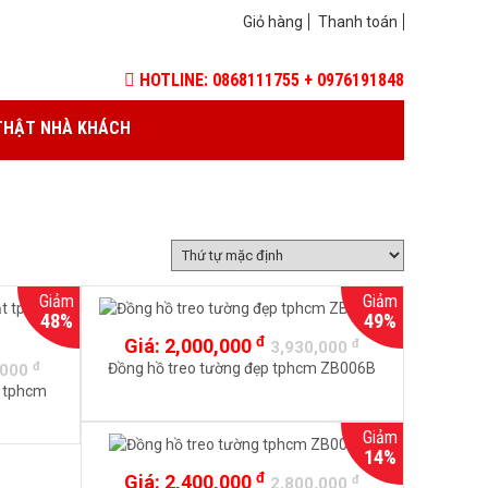
Giỏ hàng
Thanh toán
HOTLINE: 0868111755 + 0976191848
THẬT NHÀ KHÁCH
Giảm
Giảm
48%
49%
đ
Giá:
2,000,000
đ
3,930,000
đ
Đồng hồ treo tường đẹp tphcm ZB006B
,000
t tphcm
Giảm
14%
đ
Giá:
2,400,000
đ
2,800,000