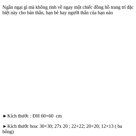
Ngần ngại gì mà không rinh về ngay một chiếc đồng hồ trang trí đặc
biệt này cho bản thân, bạn bè hay người thân của bạn nào
►Kích thước : ĐH 60×60 cm
►Kích thước hoa: 30×30; 27x 20 ; 22×22; 20×20; 12×13 ( ba
bông)