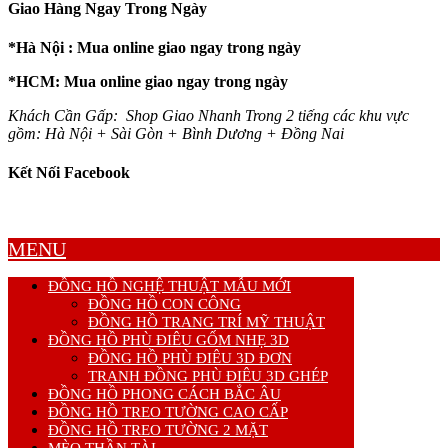
Giao Hàng Ngay Trong Ngày
*Hà Nội : Mua online giao ngay trong ngày
*HCM: Mua online giao ngay trong ngày
Khách Cần Gấp: Shop Giao Nhanh Trong 2 tiếng các khu vực
gồm: Hà Nội + Sài Gòn + Bình Dương + Đồng Nai
Kết Nối Facebook
MENU
ĐỒNG HỒ NGHỆ THUẬT MẪU MỚI
ĐỒNG HỒ CON CÔNG
ĐỒNG HỒ TRANG TRÍ MỸ THUẬT
ĐỒNG HỒ PHÙ ĐIÊU GỐM NHẸ 3D
ĐỒNG HỒ PHÙ ĐIÊU 3D ĐƠN
TRANH ĐỒNG PHÙ ĐIÊU 3D GHÉP
ĐỒNG HỒ PHONG CÁCH BẮC ÂU
ĐỒNG HỒ TREO TƯỜNG CAO CẤP
ĐỒNG HỒ TREO TƯỜNG 2 MẶT
MÈO THẦN TÀI