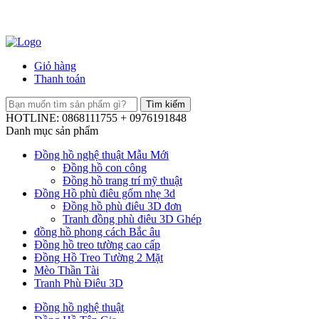
Giỏ hàng
Thanh toán
HOTLINE: 0868111755 + 0976191848
Danh mục sản phẩm
Đồng hồ nghệ thuật Mẫu Mới
Đồng hồ con công
Đồng hồ trang trí mỹ thuật
Đồng Hồ phù điêu gốm nhẹ 3d
Đồng hồ phù điêu 3D đơn
Tranh đồng phù điêu 3D Ghép
đồng hồ phong cách Bắc âu
Đồng hồ treo tường cao cấp
Đồng Hồ Treo Tường 2 Mặt
Mèo Thần Tài
Tranh Phù Điêu 3D
Đồng hồ nghệ thuật