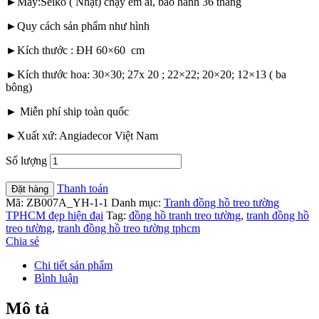
►Máy:Seiko ( Nhật) chạy êm ái, bảo hành 36 tháng
►Quy cách sản phẩm như hình
►Kích thước : ĐH 60×60 cm
►Kích thước hoa:
30×30; 27x 20 ; 22×22; 20×20; 12×13 ( ba
bông)
► Miễn phí ship toàn quốc
►Xuất xứ: Angiadecor Việt Nam
Số lượng
Thanh toán
Đặt hàng
Mã:
ZB007A_YH-1-1
Danh mục:
Tranh đồng hồ treo tường
TPHCM đẹp hiện đại
Tag:
đồng hồ tranh treo tường
,
tranh đồng hồ
treo tường
,
tranh đồng hồ treo tường tphcm
Chia sẻ
Chi tiết sản phẩm
Bình luận
Mô tả