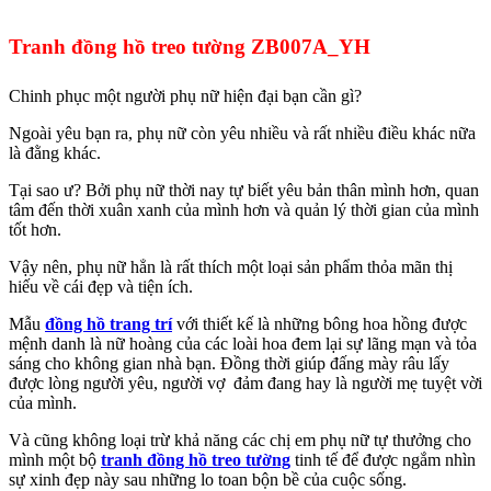
Tranh đồng hồ treo tường ZB007A_YH
Chinh phục một người phụ nữ hiện đại bạn cần gì?
Ngoài yêu bạn ra, phụ nữ còn yêu nhiều và rất nhiều điều khác nữa
là đằng khác.
Tại sao ư? Bởi phụ nữ thời nay tự biết yêu bản thân mình hơn, quan
tâm đến thời xuân xanh của mình hơn và quản lý thời gian của mình
tốt hơn.
Vậy nên, phụ nữ hẳn là rất thích một loại sản phẩm thỏa mãn thị
hiếu về cái đẹp và tiện ích.
Mẫu
đồng hồ trang trí
với thiết kế là những bông hoa hồng được
mệnh danh là nữ hoàng của các loài hoa đem lại sự lãng mạn và tỏa
sáng cho không gian nhà bạn. Đồng thời giúp đấng mày râu lấy
được lòng người yêu, người vợ đảm đang hay là người mẹ tuyệt vời
của mình.
Và cũng không loại trừ khả năng các chị em phụ nữ tự thưởng cho
mình một bộ
tranh đồng hồ treo tường
tinh tế để được ngắm nhìn
sự xinh đẹp này sau những lo toan bộn bề của cuộc sống.