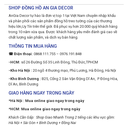
SHOP ĐỒNG HỒ AN GIA DECOR
AnGia Decor tự hào là đơn vị top 1 tại Việt Nam chuyên nhập khẩu
và phân phối các sản phẩm đồng hồ treo tường của các thương
hiệu lớn,Uy Tín trên thế giới. Đã phục vụ hơn 20.000 quý khách hàng
trong 10 năm vừa qua. Được khách hàng yêu mến đánh giá cao về
chất lượng sản phẩm, và dịch vụ bán hàng.
THÔNG TIN MUA HÀNG
☎ Điện thoại:
0868.111.755 – 0976.191.848
-HCM:
số 26 Đường Số 35 Linh Đông, Thủ Đức,TPHCM
-Kho Hà Nội :
20 ngõ 4 thương mạo, Phú Lương, Hà Đông, Hà Nội
-Kho Bình Dương :
B25, Cổng 2 Sân Vận Động Dĩ An, P Đông Hòa,
Dĩ An, Bình Dương
GIAO HÀNG NGAY TRONG NGÀY
*Hà Nội : Mua online giao ngay trong ngày
*HCM: Mua online giao ngay trong ngày
Khách Cần Gấp: Shop Giao Nhanh Trong 2 tiếng các khu vực gồm:
Hà Nội + Sài Gòn + Bình Dương + Đồng Nai