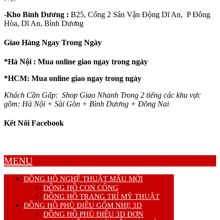
-Kho Bình Dương :
B25, Cổng 2 Sân Vận Động Dĩ An, P Đông
Hòa, Dĩ An, Bình Dương
Giao Hàng Ngay Trong Ngày
*Hà Nội : Mua online giao ngay trong ngày
*HCM: Mua online giao ngay trong ngày
Khách Cần Gấp: Shop Giao Nhanh Trong 2 tiếng các khu vực
gồm: Hà Nội + Sài Gòn + Bình Dương + Đồng Nai
Kết Nối Facebook
MENU
ĐỒNG HỒ NGHỆ THUẬT MẪU MỚI
ĐỒNG HỒ CON CÔNG
ĐỒNG HỒ TRANG TRÍ MỸ THUẬT
ĐỒNG HỒ PHÙ ĐIÊU GỐM NHẸ 3D
ĐỒNG HỒ PHÙ ĐIÊU 3D ĐƠN