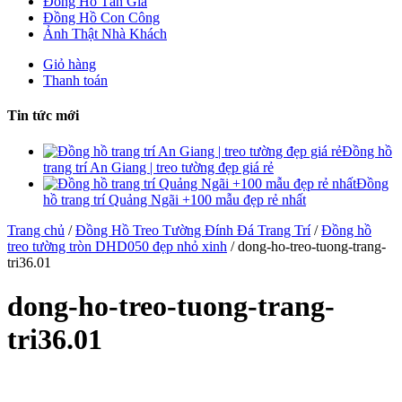
Đồng Hồ Tân Gia
Đồng Hồ Con Công
Ảnh Thật Nhà Khách
Giỏ hàng
Thanh toán
Tin tức mới
Đồng hồ
trang trí An Giang | treo tường đẹp giá rẻ
Đồng
hồ trang trí Quảng Ngãi +100 mẫu đẹp rẻ nhất
Trang chủ
/
Đồng Hồ Treo Tường Đính Đá Trang Trí
/
Đồng hồ
treo tường tròn DHD050 đẹp nhỏ xinh
/ dong-ho-treo-tuong-trang-
tri36.01
dong-ho-treo-tuong-trang-
tri36.01