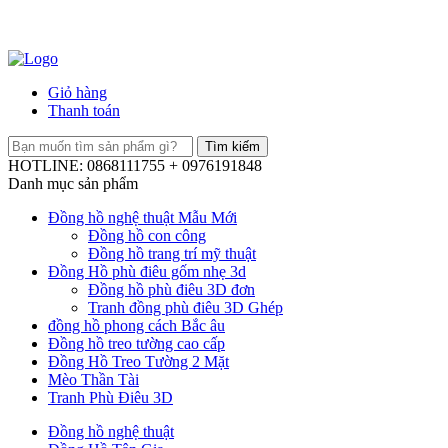
Giỏ hàng
Thanh toán
HOTLINE: 0868111755 + 0976191848
Danh mục sản phẩm
Đồng hồ nghệ thuật Mẫu Mới
Đồng hồ con công
Đồng hồ trang trí mỹ thuật
Đồng Hồ phù điêu gốm nhẹ 3d
Đồng hồ phù điêu 3D đơn
Tranh đồng phù điêu 3D Ghép
đồng hồ phong cách Bắc âu
Đồng hồ treo tường cao cấp
Đồng Hồ Treo Tường 2 Mặt
Mèo Thần Tài
Tranh Phù Điêu 3D
Đồng hồ nghệ thuật