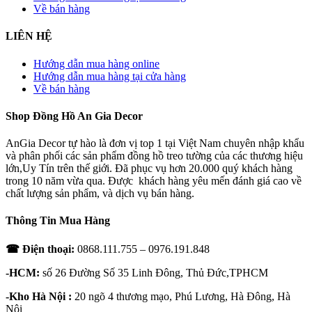
Về bán hàng
LIÊN HỆ
Hướng dẫn mua hàng online
Hướng dẫn mua hàng tại cửa hàng
Về bán hàng
Shop Đồng Hồ An Gia Decor
AnGia Decor tự hào là đơn vị top 1 tại Việt Nam chuyên nhập khẩu
và phân phối các sản phẩm đồng hồ treo tường của các thương hiệu
lớn,Uy Tín trên thế giới. Đã phục vụ hơn 20.000 quý khách hàng
trong 10 năm vừa qua. Được khách hàng yêu mến đánh giá cao về
chất lượng sản phẩm, và dịch vụ bán hàng.
Thông Tin Mua Hàng
☎ Điện thoại:
0868.111.755 – 0976.191.848
-HCM:
số 26 Đường Số 35 Linh Đông, Thủ Đức,TPHCM
-Kho Hà Nội :
20 ngõ 4 thương mạo, Phú Lương, Hà Đông, Hà
Nội